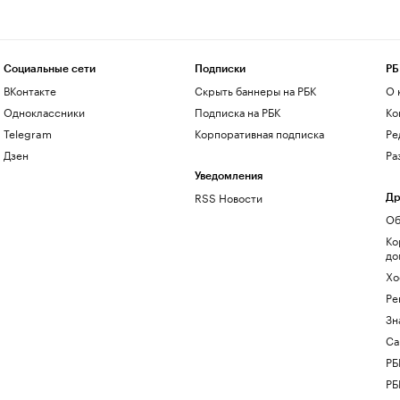
Социальные сети
Подписки
РБ
ВКонтакте
Скрыть баннеры на РБК
О 
Одноклассники
Подписка на РБК
Ко
Telegram
Корпоративная подписка
Ре
Дзен
Ра
Уведомления
RSS Новости
Др
Об
Ко
до
Хо
Ре
Зн
Са
РБ
РБ