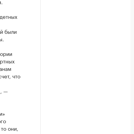
.
одетных
ий были
ы.
тории
ортных
данам
чет, что
, —
и»
ого
то они,