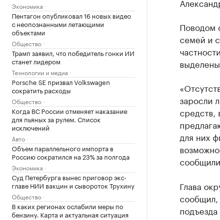
Александр
Экономика
Пентагон опубликовал 16 новых видео
с неопознанными летающими
Поводом 
объектами
семей и с
Общество
частности
Трамп заявил, что победитель гонки ИИ
станет лидером
выделены
Технологии и медиа
Porsche SE призвал Volkswagen
«Отсутст
сократить расходы
заросли 
Общество
Когда ВС России отменяет наказание
средств, 
для пьяных за рулем. Список
предлагаю
исключений
для них ф
Авто
возможно
Объем параллельного импорта в
Россию сократился на 23% за полгода
сообщили
Экономика
Суд Петербурга вынес приговор экс-
Глава окр
главе НИИ вакцин и сывороток Трухину
Общество
сообщил, 
В каких регионах ослабили меры по
подъезда 
бензину. Карта и актуальная ситуация