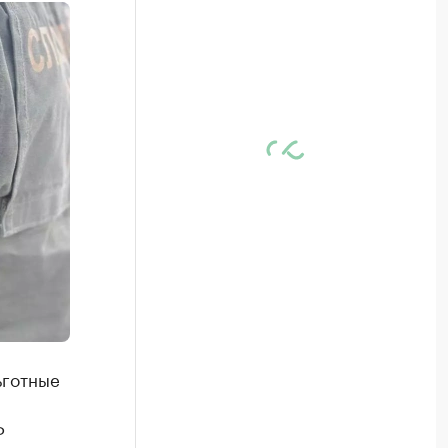
ьготные
Ф