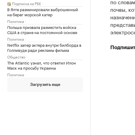
по словам
Подписка на РБК
почвы, к
В Ялте разминировали выброшенный
на берег морской катер
назначени
Политика
представи
Польша призвала разместить войска
электросн
США в стране на постоянной основе
Политика
Netflix запер актера внутри билборда в
Подпишит
Голливуде ради рекламы фильма
Общество
The Atlantic узнал, что ответил Илон
Маск на просьбу Украины
Политика
Загрузить еще