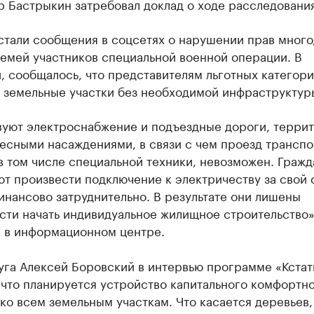
 Бастрыкин затребовал доклад о ходе расследования
стали сообщения в соцсетях о нарушении прав мног
емей участников специальной военной операции. В
, сообщалось, что представителям льготных категор
 земельные участки без необходимой инфраструктур
вуют электроснабжение и подъездные дороги, терри
лесными насаждениями, в связи с чем проезд трансп
в том числе специальной техники, невозможен. Граж
т произвести подключение к электричеству за свой с
инансово затруднительно. В результате они лишены
сти начать индивидуальное жилищное строительство»
 в информационном центре.
уга Алексей Боровский в интервью программе «Кстат
что планируется устройство капитального комфортн
ко всем земельным участкам. Что касается деревьев, 