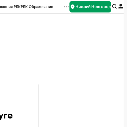
Нижний Новгород
вления РБК
РБК Образование
редитные рейтинги
Франшизы
нсы
Рынок наличной валюты
уге