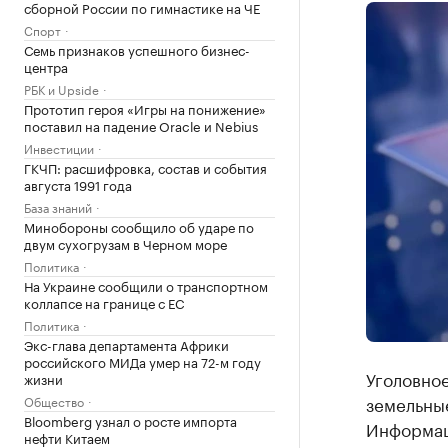
сборной России по гимнастике на ЧЕ
Спорт
Семь признаков успешного бизнес-
центра
РБК и Upside
Прототип героя «Игры на понижение»
поставил на падение Oracle и Nebius
Инвестиции
ГКЧП: расшифровка, состав и события
августа 1991 года
База знаний
Минобороны сообщило об ударе по
двум сухогрузам в Черном море
Политика
На Украине сообщили о транспортном
коллапсе на границе с ЕС
Политика
Экс-глава департамента Африки
российского МИДа умер на 72-м году
Уголовное
жизни
земельные
Общество
Bloomberg узнал о росте импорта
Информац
нефти Китаем