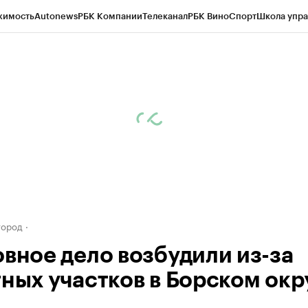
жимость
Autonews
РБК Компании
Телеканал
РБК Вино
Спорт
Школа упра
д
Стиль
Крипто
РБК Бизнес-среда
Дискуссионный клуб
Исследования
К
а контрагентов
Политика
Экономика
Бизнес
Технологии и медиа
Фина
город
овное дело возбудили из-за
тных участков в Борском окр