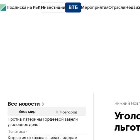
Подписка на РБК
Инвестиции
Мероприятия
Отрасли
Недви
РБК Курсы
РБК Life
Тренды
Визионеры
Национальные проекты
Горо
Газета
Спецпроекты СПб
Конференции СПб
Спецпроекты
Проверк
Нижний Нов
Все новости
Н.Новгород
Весь мир
Угол
Против Катерины Гордеевой завели
уголовное дело
льго
Политика
Хорватия отказала в визах лидерам