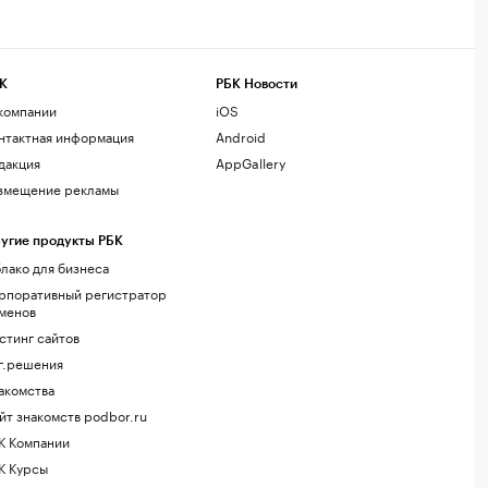
К
РБК Новости
компании
iOS
нтактная информация
Android
дакция
AppGallery
змещение рекламы
угие продукты РБК
лако для бизнеса
рпоративный регистратор
менов
стинг сайтов
г.решения
акомства
йт знакомств podbor.ru
К Компании
К Курсы