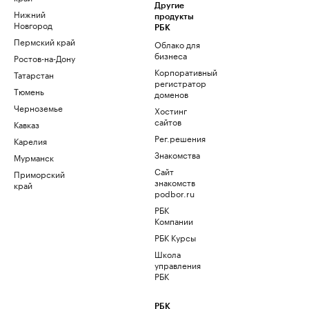
Другие
Нижний
продукты
Новгород
РБК
Пермский край
Облако для
бизнеса
Ростов-на-Дону
Корпоративный
Татарстан
регистратор
Тюмень
доменов
Черноземье
Хостинг
сайтов
Кавказ
Рег.решения
Карелия
Знакомства
Мурманск
Сайт
Приморский
знакомств
край
podbor.ru
РБК
Компании
РБК Курсы
Школа
управления
РБК
РБК