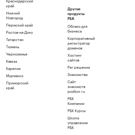
Краснодарский
край
Другие
Нижний
продукты
Новгород
РБК
Пермский край
Облако для
бизнеса
Ростов-на-Дону
Корпоративный
Татарстан
регистратор
Тюмень
доменов
Черноземье
Хостинг
сайтов
Кавказ
Рег.решения
Карелия
Знакомства
Мурманск
Сайт
Приморский
знакомств
край
podbor.ru
РБК
Компании
РБК Курсы
Школа
управления
РБК