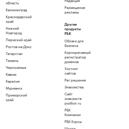
Редакция
область
Размещение
Калининград
рекламы
Краснодарский
край
Другие
Нижний
продукты
Новгород
РБК
Пермский край
Облако для
бизнеса
Ростов-на-Дону
Корпоративный
Татарстан
регистратор
Тюмень
доменов
Черноземье
Хостинг
сайтов
Кавказ
Рег.решения
Карелия
Знакомства
Мурманск
Сайт
Приморский
знакомств
край
podbor.ru
РБК
Компании
РБК Курсы
Школа