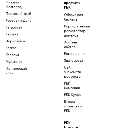
Нижний
продукты
Новгород
РБК
Пермский край
Облако для
бизнеса
Ростов-на-Дону
Корпоративный
Татарстан
регистратор
Тюмень
доменов
Черноземье
Хостинг
сайтов
Кавказ
Рег.решения
Карелия
Знакомства
Мурманск
Сайт
Приморский
знакомств
край
podbor.ru
РБК
Компании
РБК Курсы
Школа
управления
РБК
РБК
Новости