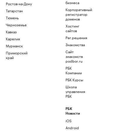
бизнеса
Ростов-на-Дону
Корпоративный
Татарстан
регистратор
Тюмень
доменов
Черноземье
Хостинг
сайтов
Кавказ
Рег.решения
Карелия
Знакомства
Мурманск
Сайт
Приморский
знакомств
край
podbor.ru
РБК
Компании
РБК Курсы
Школа
управления
РБК
РБК
Новости
iOS
Android