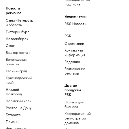
подписка
Новости
регионов
Уведомления
Санкт-Петербург
RSS Новости
и область
Екатеринбург
РБК
Новосибирск
О компании
Омск
Контактная
Башкортостан
информация
Вологодская
Редакция
область
Размещение
Калининград
рекламы
Краснодарский
край
Другие
Нижний
продукты
Новгород
РБК
Пермский край
Облако для
бизнеса
Ростов-на-Дону
Корпоративный
Татарстан
регистратор
Тюмень
доменов
Черноземье