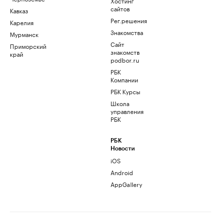
Хостинг
сайтов
Кавказ
Рег.решения
Карелия
Знакомства
Мурманск
Сайт
Приморский
знакомств
край
podbor.ru
РБК
Компании
РБК Курсы
Школа
управления
РБК
РБК
Новости
iOS
Android
AppGallery