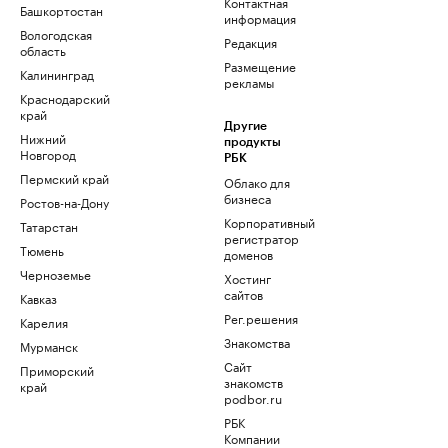
Контактная
Башкортостан
информация
Вологодская
Редакция
область
Размещение
Калининград
рекламы
Краснодарский
край
Другие
Нижний
продукты
Новгород
РБК
Пермский край
Облако для
бизнеса
Ростов-на-Дону
Корпоративный
Татарстан
регистратор
Тюмень
доменов
Черноземье
Хостинг
сайтов
Кавказ
Рег.решения
Карелия
Знакомства
Мурманск
Сайт
Приморский
знакомств
край
podbor.ru
РБК
Компании