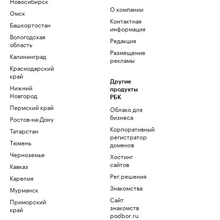
Новосибирск
О компании
Омск
Контактная
Башкортостан
информация
Вологодская
Редакция
область
Размещение
Калининград
рекламы
Краснодарский
край
Другие
Нижний
продукты
Новгород
РБК
Пермский край
Облако для
бизнеса
Ростов-на-Дону
Корпоративный
Татарстан
регистратор
Тюмень
доменов
Черноземье
Хостинг
сайтов
Кавказ
Рег.решения
Карелия
Знакомства
Мурманск
Сайт
Приморский
знакомств
край
podbor.ru