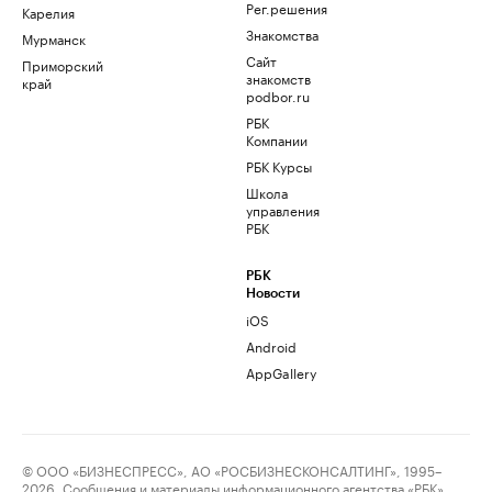
Рег.решения
Карелия
Знакомства
Мурманск
Сайт
Приморский
знакомств
край
podbor.ru
РБК
Компании
РБК Курсы
Школа
управления
РБК
РБК
Новости
iOS
Android
AppGallery
© ООО «БИЗНЕСПРЕСС», АО «РОСБИЗНЕСКОНСАЛТИНГ», 1995–
2026. Сообщения и материалы информационного агентства «РБК»