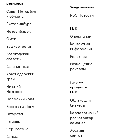
регионов
Уведомления
Санкт-Петербург
RSS Новости
и область
Екатеринбург
РБК
Новосибирск
О компании
Омск
Контактная
Башкортостан
информация
Вологодская
Редакция
область
Размещение
Калининград
рекламы
Краснодарский
край
Другие
Нижний
продукты
Новгород
РБК
Пермский край
Облако для
бизнеса
Ростов-на-Дону
Корпоративный
Татарстан
регистратор
Тюмень
доменов
Черноземье
Хостинг
сайтов
Кавказ