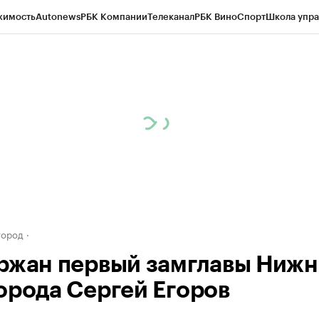
жимость
Autonews
РБК Компании
Телеканал
РБК Вино
Спорт
Школа упра
д
Стиль
Крипто
РБК Бизнес-среда
Дискуссионный клуб
Исследования
К
а контрагентов
Политика
Экономика
Бизнес
Технологии и медиа
Фина
город
ржан первый замглавы Нижн
орода Сергей Егоров