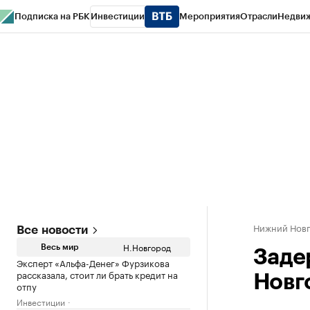
Подписка на РБК
Инвестиции
Мероприятия
Отрасли
Недви
РБК Курсы
РБК Life
Тренды
Визионеры
Национальные проекты
Горо
Газета
Спецпроекты СПб
Конференции СПб
Спецпроекты
Проверк
Нижний Нов
Все новости
Н.Новгород
Весь мир
Заде
Эксперт «Альфа-Денег» Фурзикова
рассказала, стоит ли брать кредит на
Новг
отпу
Инвестиции