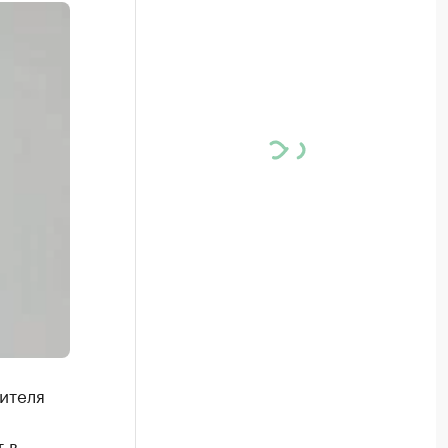
ителя
 в