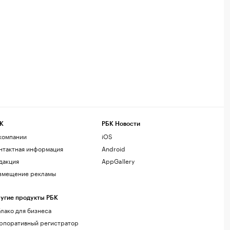
К
РБК Новости
компании
iOS
нтактная информация
Android
дакция
AppGallery
змещение рекламы
угие продукты РБК
лако для бизнеса
рпоративный регистратор