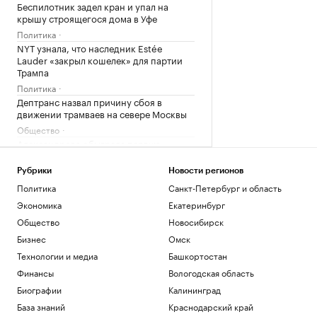
Беспилотник задел кран и упал на
крышу строящегося дома в Уфе
Политика
NYT узнала, что наследник Estée
Lauder «закрыл кошелек» для партии
Трампа
Политика
Дептранс назвал причину сбоя в
движении трамваев на севере Москвы
Общество
Александрова обыграла первую
ракетку мира Соболенко на турнире
WTA
Рубрики
Новости регионов
Спорт
Политика
Санкт-Петербург и область
Больше прогулок, свежего воздуха и
Экономика
Екатеринбург
отдыха: квартиры рядом с парками
Общество
Новосибирск
РБК и ПИК Серия плюс
Бизнес
Омск
Загрузить еще
Технологии и медиа
Башкортостан
Финансы
Вологодская область
Биографии
Калининград
База знаний
Краснодарский край