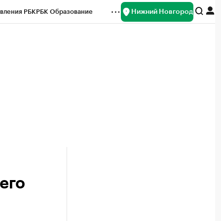
Нижний Новгород
вления РБК
РБК Образование
редитные рейтинги
Франшизы
нсы
Рынок наличной валюты
его