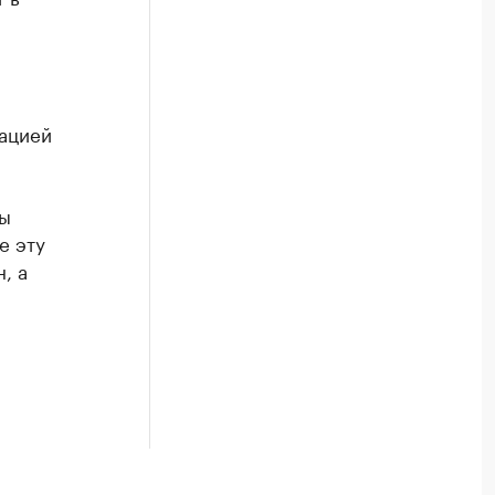
ацией
вы
е эту
, а