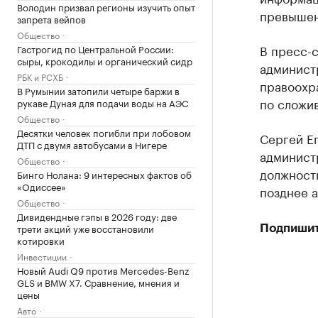
Володин призвал регионы изучить опыт
превышен
запрета вейпов
Общество
В пресс-
Гастрогид по Центральной России:
сыры, крокодилы и органический сидр
админист
РБК и РСХБ
правоохр
В Румынии затопили четыре баржи в
по сложи
рукаве Дуная для подачи воды на АЭС
Общество
Десятки человек погибли при лобовом
Сергей Ег
ДТП с двумя автобусами в Нигере
администр
Общество
должность
Бинго Нолана: 9 интересных фактов об
«Одиссее»
позднее а
Общество
Дивидендные гэпы в 2026 году: две
трети акций уже восстановили
Подпишит
котировки
Инвестиции
Новый Audi Q9 против Mercedes-Benz
GLS и BMW X7. Сравнение, мнения и
цены
Авто