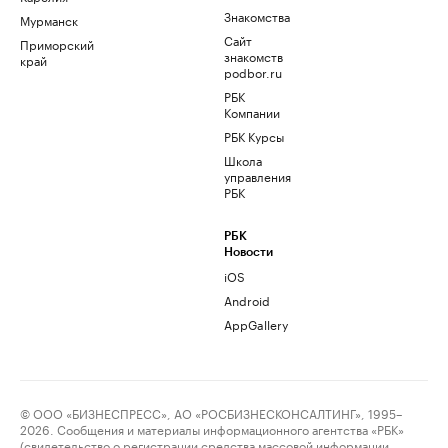
Знакомства
Мурманск
Сайт
Приморский
знакомств
край
podbor.ru
РБК
Компании
РБК Курсы
Школа
управления
РБК
РБК
Новости
iOS
Android
AppGallery
© ООО «БИЗНЕСПРЕСС», АО «РОСБИЗНЕСКОНСАЛТИНГ», 1995–
2026. Сообщения и материалы информационного агентства «РБК»
(свидетельство о регистрации средства массовой информации