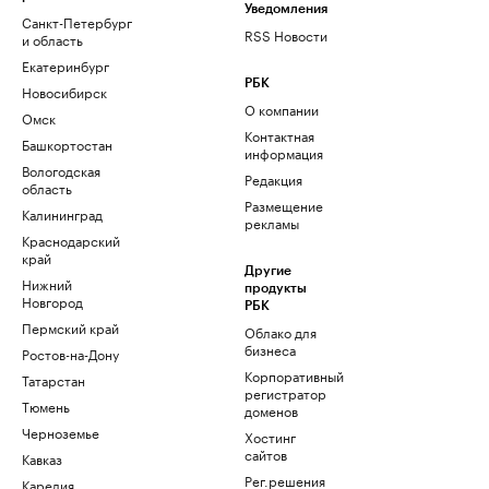
Уведомления
Санкт-Петербург
RSS Новости
и область
Екатеринбург
РБК
Новосибирск
О компании
Омск
Контактная
Башкортостан
информация
Вологодская
Редакция
область
Размещение
Калининград
рекламы
Краснодарский
край
Другие
Нижний
продукты
Новгород
РБК
Пермский край
Облако для
бизнеса
Ростов-на-Дону
Корпоративный
Татарстан
регистратор
Тюмень
доменов
Черноземье
Хостинг
сайтов
Кавказ
Рег.решения
Карелия