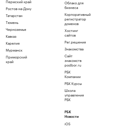
Пермский край
Облако для
бизнеса
Ростов-на-Дону
Корпоративный
Татарстан
регистратор
Тюмень
доменов
Черноземье
Хостинг
сайтов
Кавказ
Рег.решения
Карелия
Знакомства
Мурманск
Сайт
Приморский
знакомств
край
podbor.ru
РБК
Компании
РБК Курсы
Школа
управления
РБК
РБК
Новости
iOS