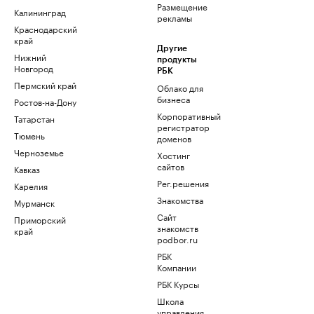
Размещение
Калининград
рекламы
Краснодарский
край
Другие
Нижний
продукты
Новгород
РБК
Пермский край
Облако для
бизнеса
Ростов-на-Дону
Корпоративный
Татарстан
регистратор
Тюмень
доменов
Черноземье
Хостинг
сайтов
Кавказ
Рег.решения
Карелия
Знакомства
Мурманск
Сайт
Приморский
знакомств
край
podbor.ru
РБК
Компании
РБК Курсы
Школа
управления