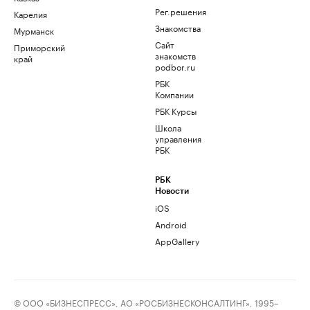
Рег.решения
Карелия
Знакомства
Мурманск
Сайт
Приморский
знакомств
край
podbor.ru
РБК
Компании
РБК Курсы
Школа
управления
РБК
РБК
Новости
iOS
Android
AppGallery
© ООО «БИЗНЕСПРЕСС», АО «РОСБИЗНЕСКОНСАЛТИНГ», 1995–