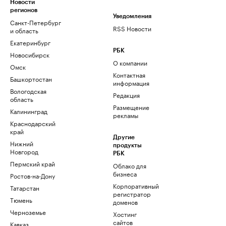
Новости
регионов
Уведомления
Санкт-Петербург
RSS Новости
и область
Екатеринбург
РБК
Новосибирск
О компании
Омск
Контактная
Башкортостан
информация
Вологодская
Редакция
область
Размещение
Калининград
рекламы
Краснодарский
край
Другие
Нижний
продукты
Новгород
РБК
Пермский край
Облако для
бизнеса
Ростов-на-Дону
Корпоративный
Татарстан
регистратор
Тюмень
доменов
Черноземье
Хостинг
сайтов
Кавказ