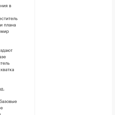
ния в
еститель
и плана
имир
оздают
азе
итель
хватка
д.
 базовые
ые
я