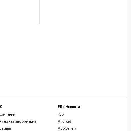
К
РБК Новости
компании
iOS
нтактная информация
Android
дакция
AppGallery