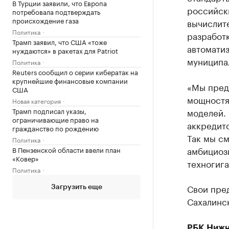
В Турции заявили, что Европа
российски
потребовала подтверждать
происхождение газа
вычислит
Политика
разработк
Трамп заявил, что США «тоже
автомати
нуждаются» в ракетах для Patriot
муниципа
Политика
Reuters сообщил о серии кибератак на
крупнейшие финансовые компании
«Мы пред
США
мощностя
Новая категория
Трамп подписал указы,
моделей.
ограничивающие право на
аккредито
гражданство по рождению
Так мы с
Политика
амбициоз
В Пензенской области ввели план
«Ковер»
техногига
Политика
Свои пре
Загрузить еще
Сахалинс
РБК Нижн