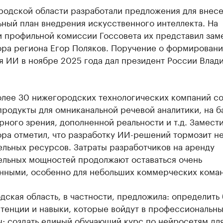
родской области разработали предложения для внесе
ный план внедрения искусственного интеллекта. На
и профильной комиссии Госсовета их представил зам
ора региона Егор Поляков. Поручение о формировани
я ИИ в ноябре 2025 года дал президент России Влад
олее 30 нижегородских технологических компаний с
родукты для омниканальной речевой аналитики, на б
ного зрения, дополненной реальности и т.д. Замест
ра отметил, что разработку ИИ-решений тормозит не
льных ресурсов. Затраты разработчиков на аренду
ельных мощностей продолжают оставаться очень
нными, особенно для небольших коммерческих коман
ская область, в частности, предложила: определить
тенции и навыки, которые войдут в профессиональн
ы; создать единый обучающий курс по нейросетям дл