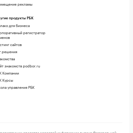
змещение рекламы
угие продукты РБК
лако для бизнеса
рпоративный регистратор
менов
стинг сайтов
г.решения
акомства
йт знакомств podbor.ru
К Компании
К Курсы
ола управления РБК
регистрации средства массовой информации выдано Федеральной