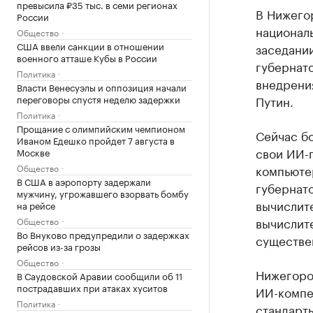
превысила ₽35 тыс. в семи регионах
В Нижего
России
националь
Общество
США ввели санкции в отношении
заседани
военного атташе Кубы в России
губернат
Политика
внедрени
Власти Венесуэлы и оппозиция начали
переговоры спустя неделю задержки
Путин.
Политика
Прощание с олимпийским чемпионом
Сейчас б
Иваном Едешко пройдет 7 августа в
свои ИИ-п
Москве
Общество
компьютер
В США в аэропорту задержали
губернато
мужчину, угрожавшего взорвать бомбу
вычислите
на рейсе
вычислит
Общество
Во Внуково предупредили о задержках
существе
рейсов из-за грозы
Общество
Нижегород
В Саудовской Аравии сообщили об 11
пострадавших при атаках хуситов
ИИ-компе
Политика
стандарт