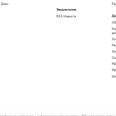
Дзен
Ра
Уведомления
RSS Новости
Др
Об
Ко
до
Хо
Ре
Зн
Са
РБ
РБ
Шк
ения и материалы информационного агентства «РБК» (свидетельство о 