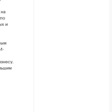
 на
 по
ых и
ным
И-
знесу.
льшим