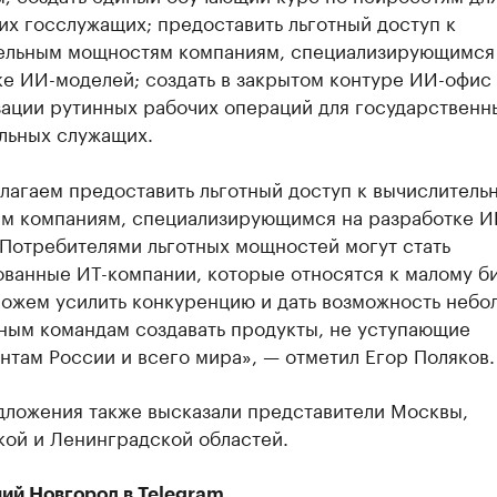
х госслужащих; предоставить льготный доступ к
ельным мощностям компаниям, специализирующимся
е ИИ-моделей; создать в закрытом контуре ИИ-офис
зации рутинных рабочих операций для государственн
льных служащих.
лагаем предоставить льготный доступ к вычислитель
м компаниям, специализирующимся на разработке И
 Потребителями льготных мощностей могут стать
ванные ИТ-компании, которые относятся к малому би
можем усилить конкуренцию и дать возможность небо
ным командам создавать продукты, не уступающие
нтам России и всего мира», — отметил Егор Поляков.
дложения также высказали представители Москвы,
кой и Ленинградской областей.
ий Новгород в
Telegram