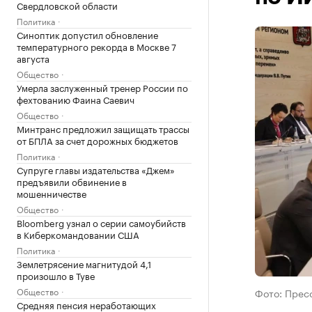
Свердловской области
Политика
Синоптик допустил обновление
температурного рекорда в Москве 7
августа
Общество
Умерла заслуженный тренер России по
фехтованию Фаина Саевич
Общество
Минтранс предложил защищать трассы
от БПЛА за счет дорожных бюджетов
Политика
Супруге главы издательства «Джем»
предъявили обвинение в
мошенничестве
Общество
Bloomberg узнал о серии самоубийств
в Киберкомандовании США
Политика
Землетрясение магнитудой 4,1
произошло в Туве
Общество
Фото: Прес
Средняя пенсия неработающих