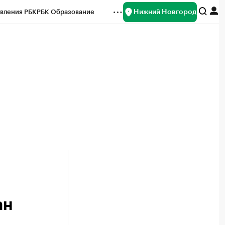
Нижний Новгород
вления РБК
РБК Образование
редитные рейтинги
Франшизы
нсы
Рынок наличной валюты
ан