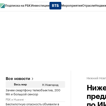
Подписка на РБК
Инвестиции
Мероприятия
Отрасли
Недви
РБК Курсы
РБК Life
Тренды
Визионеры
Национальные проекты
Горо
Газета
Спецпроекты СПб
Конференции СПб
Спецпроекты
Проверк
Нижний Нов
Все новости
Н.Новгород
Весь мир
Ниже
Зачем смартфону телеобъектив, 200
Мп и большой сенсор
пред
РБК и Huawei
Беспилотную опасность объявили в
по И