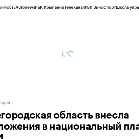
жимость
Autonews
РБК Компании
Телеканал
РБК Вино
Спорт
Школа упра
д
Стиль
Крипто
РБК Бизнес-среда
Дискуссионный клуб
Исследования
К
а контрагентов
Политика
Экономика
Бизнес
Технологии и медиа
Фина
город
городская область внесла
ложения в национальный пл
И