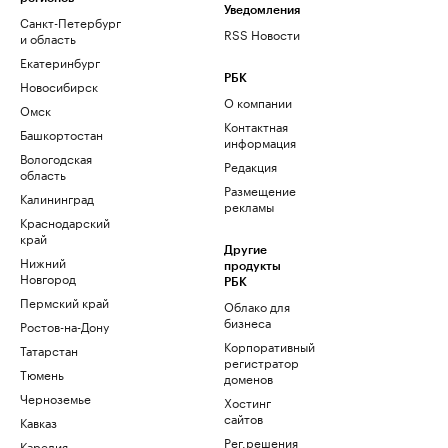
Уведомления
Санкт-Петербург
RSS Новости
и область
Екатеринбург
РБК
Новосибирск
О компании
Омск
Контактная
Башкортостан
информация
Вологодская
Редакция
область
Размещение
Калининград
рекламы
Краснодарский
край
Другие
Нижний
продукты
Новгород
РБК
Пермский край
Облако для
бизнеса
Ростов-на-Дону
Корпоративный
Татарстан
регистратор
Тюмень
доменов
Черноземье
Хостинг
сайтов
Кавказ
Рег.решения
Карелия