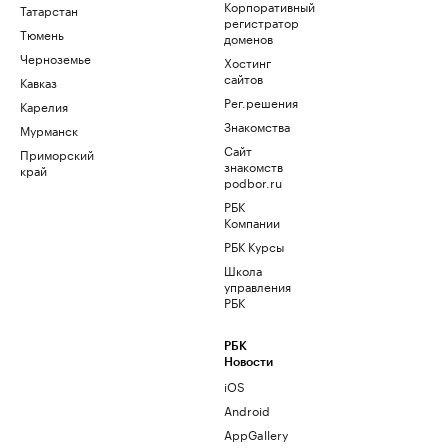
Корпоративный
Татарстан
регистратор
Тюмень
доменов
Черноземье
Хостинг
сайтов
Кавказ
Рег.решения
Карелия
Знакомства
Мурманск
Сайт
Приморский
знакомств
край
podbor.ru
РБК
Компании
РБК Курсы
Школа
управления
РБК
РБК
Новости
iOS
Android
AppGallery