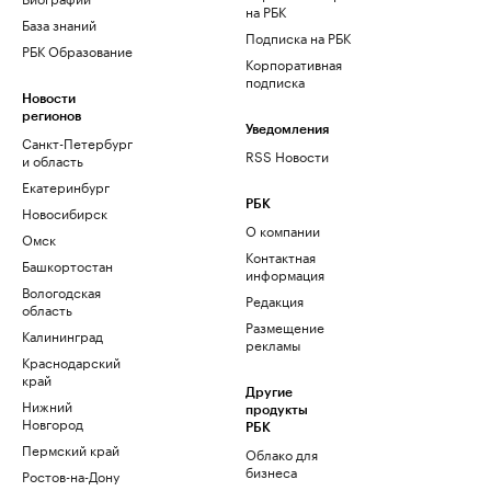
на РБК
База знаний
Подписка на РБК
РБК Образование
Корпоративная
подписка
Новости
регионов
Уведомления
Санкт-Петербург
RSS Новости
и область
Екатеринбург
РБК
Новосибирск
О компании
Омск
Контактная
Башкортостан
информация
Вологодская
Редакция
область
Размещение
Калининград
рекламы
Краснодарский
край
Другие
Нижний
продукты
Новгород
РБК
Пермский край
Облако для
бизнеса
Ростов-на-Дону