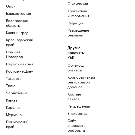
О компании
Омск
Контактная
Башкортостан
информация
Вологодская
Редакция
область
Размещение
Калининград
рекламы
Краснодарский
край
Другие
Нижний
продукты
Новгород
РБК
Пермский край
Облако для
бизнеса
Ростов-на-Дону
Корпоративный
Татарстан
регистратор
Тюмень
доменов
Черноземье
Хостинг
сайтов
Кавказ
Рег.решения
Карелия
Знакомства
Мурманск
Сайт
Приморский
знакомств
край
podbor.ru