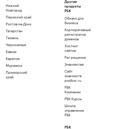
Другие
Нижний
продукты
Новгород
РБК
Пермский край
Облако для
бизнеса
Ростов-на-Дону
Корпоративный
Татарстан
регистратор
Тюмень
доменов
Черноземье
Хостинг
сайтов
Кавказ
Рег.решения
Карелия
Знакомства
Мурманск
Сайт
Приморский
знакомств
край
podbor.ru
РБК
Компании
РБК Курсы
Школа
управления
РБК
РБК