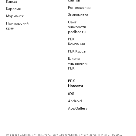
Кавказ
Рег.решения
Карелия
Знакомства
Мурманск
Сайт
Приморский
знакомств
край
podbor.ru
РБК
Компании
РБК Курсы
Школа
управления
РБК
РБК
Новости
iOS
Android
AppGallery
© ООО «БИЗНЕСПРЕСС», АО «РОСБИЗНЕСКОНСАЛТИНГ», 1995–