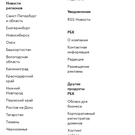
Новости
регионов
Уведомления
Санкт-Петербург
RSS Новости
и область
Екатеринбург
РБК
Новосибирск
О компании
Омск
Контактная
Башкортостан
информация
Вологодская
Редакция
область
Размещение
Калининград
рекламы
Краснодарский
край
Другие
Нижний
продукты
Новгород
РБК
Пермский край
Облако для
бизнеса
Ростов-на-Дону
Корпоративный
Татарстан
регистратор
Тюмень
доменов
Черноземье
Хостинг
сайтов