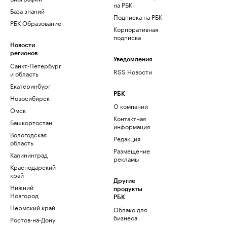
на РБК
База знаний
Подписка на РБК
РБК Образование
Корпоративная
подписка
Новости
регионов
Уведомления
Санкт-Петербург
RSS Новости
и область
Екатеринбург
РБК
Новосибирск
О компании
Омск
Контактная
Башкортостан
информация
Вологодская
Редакция
область
Размещение
Калининград
рекламы
Краснодарский
край
Другие
Нижний
продукты
Новгород
РБК
Пермский край
Облако для
бизнеса
Ростов-на-Дону