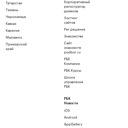
Корпоративный
Татарстан
регистратор
Тюмень
доменов
Черноземье
Хостинг
сайтов
Кавказ
Рег.решения
Карелия
Знакомства
Мурманск
Сайт
Приморский
знакомств
край
podbor.ru
РБК
Компании
РБК Курсы
Школа
управления
РБК
РБК
Новости
iOS
Android
AppGallery