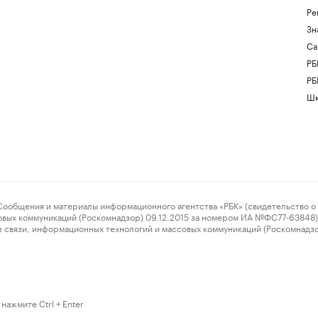
Ре
Зн
Са
РБ
РБ
Шк
ения и материалы информационного агентства «РБК» (свидетельство о 
овых коммуникаций (Роскомнадзор) 09.12.2015 за номером ИА №ФС77-63848) 
 связи, информационных технологий и массовых коммуникаций (Роскомнадз
нажмите Ctrl + Enter