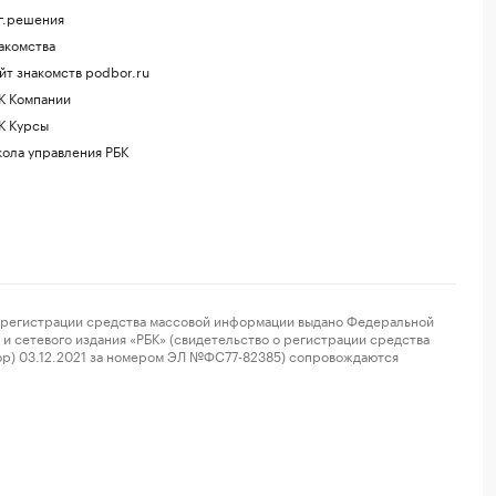
г.решения
акомства
йт знакомств podbor.ru
К Компании
К Курсы
ола управления РБК
регистрации средства массовой информации выдано Федеральной
и сетевого издания «РБК» (свидетельство о регистрации средства
ор) 03.12.2021 за номером ЭЛ №ФС77-82385) сопровождаются