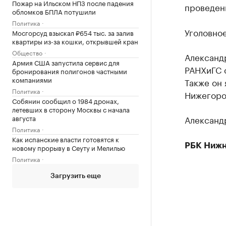
Пожар на Ильском НПЗ после падения
проведен
обломков БПЛА потушили
Политика
Уголовное
Мосгорсуд взыскал ₽654 тыс. за залив
квартиры из-за кошки, открывшей кран
Общество
Александ
Армия США запустила сервис для
РАНХиГС с
бронирования полигонов частными
компаниями
Также он 
Политика
Нижегоро
Собянин сообщил о 1984 дронах,
летевших в сторону Москвы с начала
августа
Александ
Политика
Как испанские власти готовятся к
РБК Нижн
новому прорыву в Сеуту и Мелилью
Политика
Загрузить еще