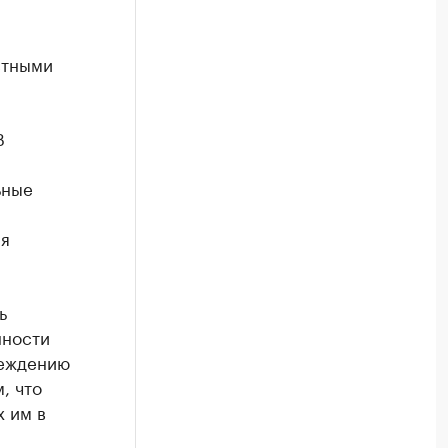
стными
В
а
ьные
ия
ь
нности
реждению
, что
х им в