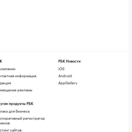
К
РБК Новости
компании
iOS
нтактная информация
Android
дакция
AppGallery
змещение рекламы
угие продукты РБК
лако для бизнеса
рпоративный регистратор
менов
стинг сайтов