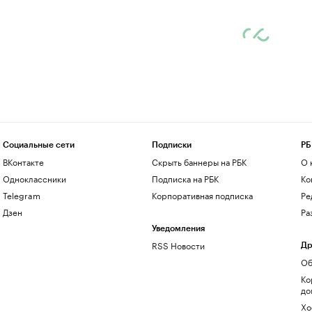
Социальные сети
Подписки
РБ
ВКонтакте
Скрыть баннеры на РБК
О 
Одноклассники
Подписка на РБК
Ко
Telegram
Корпоративная подписка
Ре
Дзен
Ра
Уведомления
RSS Новости
Др
Об
Ко
до
Хо