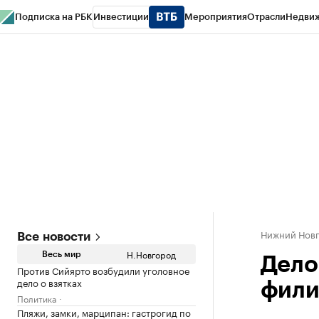
Подписка на РБК
Инвестиции
Мероприятия
Отрасли
Недви
РБК Курсы
РБК Life
Тренды
Визионеры
Национальные проекты
Горо
Газета
Спецпроекты СПб
Конференции СПб
Спецпроекты
Проверк
Нижний Нов
Все новости
Н.Новгород
Весь мир
Дело
Против Сийярто возбудили уголовное
дело о взятках
фили
Политика
Пляжи, замки, марципан: гастрогид по