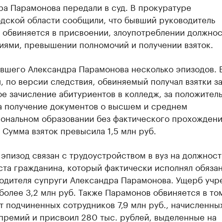
ра Парамонова передали в суд. В прокуратуре
дской области сообщили, что бывший руководитель
а обвиняется в присвоении, злоупотреблении должно
иями, превышении полномочий и получении взяток.
ывшего Александра Парамонова несколько эпизодов. 
, по версии следствия, обвиняемый получал взятки з
е зачисление абитуриентов в колледж, за положител
за получение документов о высшем и среднем
ональном образовании без фактического прохожден
 Сумма взяток превысила 1,5 млн руб.
эпизод связан с трудоустройством в вуз на должност
ста гражданина, который фактически исполнял обяза
водителя супруги Александра Парамонова. Ущерб уч
более 3,2 млн руб. Также Парамонов обвиняется в том
т подчиненных сотрудников 7,9 млн руб., начисленны
премий и присвоил 280 тыс. рублей, выделенные на