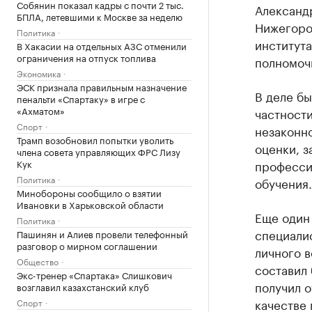
Собянин показал кадры с почти 2 тыс.
Александ
БПЛА, летевшими к Москве за неделю
Нижегоро
Политика
институт
В Хакасии на отдельных АЗС отменили
ограничения на отпуск топлива
полномоч
Экономика
ЭСК признала правильным назначение
В деле б
пенальти «Спартаку» в игре с
«Ахматом»
частности
Спорт
незаконно
Трамп возобновил попытки уволить
оценки, 
члена совета управляющих ФРС Лизу
Кук
професси
Политика
обучения.
Минобороны сообщило о взятии
Ивановки в Харьковской области
Еще один 
Политика
специали
Пашинян и Алиев провели телефонный
разговор о мирном соглашении
личного 
Общество
составил 
Экс-тренер «Спартака» Слишкович
получил о
возглавил казахстанский клуб
качестве 
Спорт