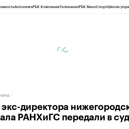
жимость
Autonews
РБК Компании
Телеканал
РБК Вино
Спорт
Школа упра
д
Стиль
Крипто
РБК Бизнес-среда
Дискуссионный клуб
Исследования
К
а контрагентов
Политика
Экономика
Бизнес
Технологии и медиа
Фина
город
 экс-директора нижегородс
ала РАНХиГС передали в су