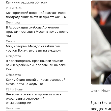
Калининградской области
РБК и РСХБ
Белгородский оперштаб назвал число
пострадавших за сутки при атаках ВСУ
Политика
В Ассоциации футбола Аргентины
призвали оставить Месси в покое после
ЧМ
Спорт
Мяч, которым Марадона забил гол
«рукой Бога», выставят на аукцион
Общество
В Красноярском крае начали поиски
семьи с ребенком, пропавшей на реке
Кан
Общество
Каким будет новый эпицентр деловой
активности на Ходынке
РБК и Stone
Фото: News
Венесуэлу охватили протесты из-за
ежедневных отключений
Дело быв
электроэнергии
акадкеми
Политика