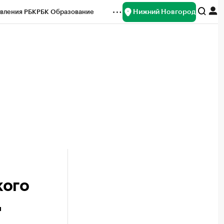
Нижний Новгород
вления РБК
РБК Образование
редитные рейтинги
Франшизы
нсы
Рынок наличной валюты
кого
д