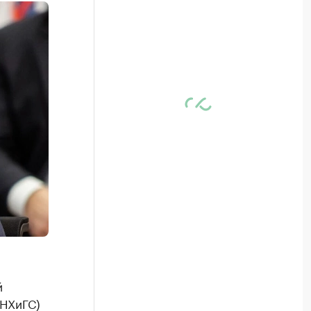
й
АНХиГС)