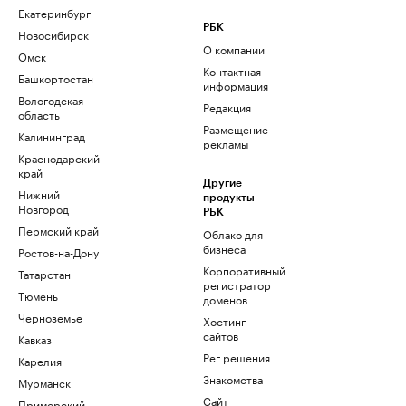
Екатеринбург
РБК
Новосибирск
О компании
Омск
Контактная
Башкортостан
информация
Вологодская
Редакция
область
Размещение
Калининград
рекламы
Краснодарский
край
Другие
Нижний
продукты
Новгород
РБК
Пермский край
Облако для
бизнеса
Ростов-на-Дону
Корпоративный
Татарстан
регистратор
Тюмень
доменов
Черноземье
Хостинг
сайтов
Кавказ
Рег.решения
Карелия
Знакомства
Мурманск
Сайт
Приморский