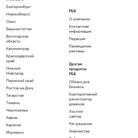
Екатеринбург
РБК
Новосибирск
О компании
Омск
Контактная
Башкортостан
информация
Вологодская
Редакция
область
Размещение
Калининград
рекламы
Краснодарский
край
Другие
Нижний
продукты
Новгород
РБК
Пермский край
Облако для
бизнеса
Ростов-на-Дону
Корпоративный
Татарстан
регистратор
Тюмень
доменов
Черноземье
Хостинг
сайтов
Кавказ
Рег.решения
Карелия
Знакомства
Мурманск
Сайт