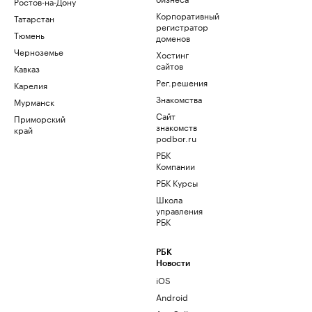
Ростов-на-Дону
Корпоративный
Татарстан
регистратор
Тюмень
доменов
Черноземье
Хостинг
сайтов
Кавказ
Рег.решения
Карелия
Знакомства
Мурманск
Сайт
Приморский
знакомств
край
podbor.ru
РБК
Компании
РБК Курсы
Школа
управления
РБК
РБК
Новости
iOS
Android