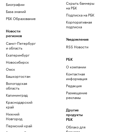
Скрыть баннеры
Биографии
на РБК
База знаний
Подписка на РБК
РБК Образование
Корпоративная
подписка
Новости
регионов
Уведомления
Санкт-Петербург
RSS Новости
и область
Екатеринбург
РБК
Новосибирск
О компании
Омск
Контактная
Башкортостан
информация
Вологодская
Редакция
область
Размещение
Калининград
рекламы
Краснодарский
край
Другие
Нижний
продукты
Новгород
РБК
Пермский край
Облако для
бизнеса