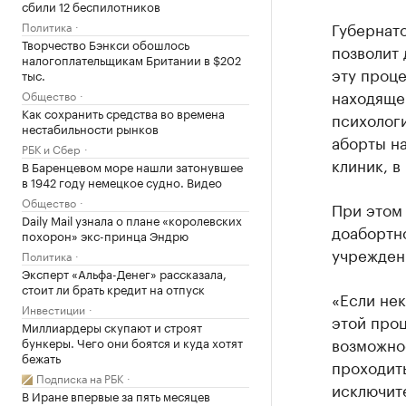
сбили 12 беспилотников
Губернато
Политика
Творчество Бэнкси обошлось
позволит 
налогоплательщикам Британии в $202
эту проце
тыс.
находяще
Общество
Как сохранить средства во времена
психолог
нестабильности рынков
аборты н
РБК и Сбер
клиник, в
В Баренцевом море нашли затонувшее
в 1942 году немецкое судно. Видео
Общество
При этом 
Daily Mail узнала о плане «королевских
доабортн
похорон» экс-принца Эндрю
учреждени
Политика
Эксперт «Альфа-Денег» рассказала,
стоит ли брать кредит на отпуск
«Если нек
Инвестиции
этой проц
Миллиардеры скупают и строят
возможно
бункеры. Чего они боятся и куда хотят
бежать
проходит
Подписка на РБК
исключите
В Иране впервые за пять месяцев