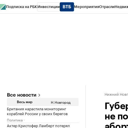
Подписка на РБК
Инвестиции
Мероприятия
Отрасли
Недви
РБК Курсы
РБК Life
Тренды
Визионеры
Национальные проекты
Горо
Газета
Спецпроекты СПб
Конференции СПб
Спецпроекты
Проверк
Нижний Нов
Все новости
Н.Новгород
Весь мир
Губе
Британия нарастила мониторинг
кораблей России у своих берегов
не п
Политика
Актер Кристофер Ламберт потерял
абор