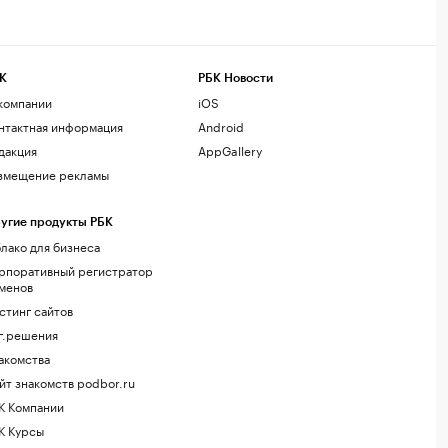
К
РБК Новости
компании
iOS
нтактная информация
Android
дакция
AppGallery
змещение рекламы
угие продукты РБК
лако для бизнеса
рпоративный регистратор
менов
стинг сайтов
г.решения
акомства
йт знакомств podbor.ru
К Компании
К Курсы