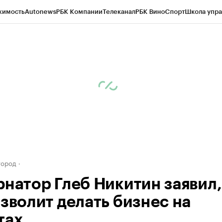
жимость
Autonews
РБК Компании
Телеканал
РБК Вино
Спорт
Школа упра
д
Стиль
Крипто
РБК Бизнес-среда
Дискуссионный клуб
Исследования
К
а контрагентов
Политика
Экономика
Бизнес
Технологии и медиа
Фина
город
рнатор Глеб Никитин заявил,
озволит делать бизнес на
тах