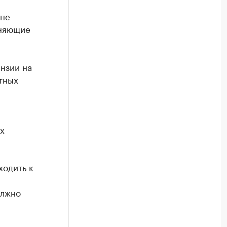
«не
лняющие
нзии на
тных
х
ходить к
олжно
в