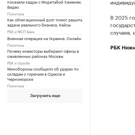
индивиду
показали кадры с Моджтабой Хаменеи.
Видео
Политика
В 2025 г
Как облигационный долг помог решить
государст
задачи реального бизнеса. Кейсы
случаев, 
РБК и МСП Банк
Военная операция на Украине. Онлайн
Политика
РБК Нижн
Почему инвесторы выбирают офисы в
оживленных районах Москвы
РБК и Upside
Минобороны сообщило об ударах по
складам с горючим в Одессе и
Черноморске
Политика
Загрузить еще