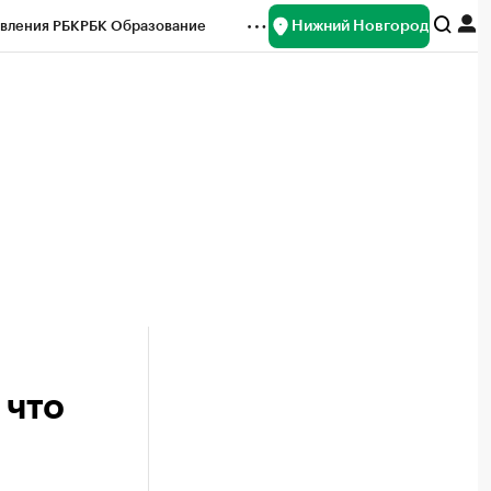
Нижний Новгород
вления РБК
РБК Образование
редитные рейтинги
Франшизы
нсы
Рынок наличной валюты
 что