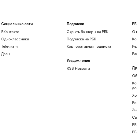
Социальные сети
Подписки
РБ
ВКонтакте
Скрыть баннеры на РБК
О 
Одноклассники
Подписка на РБК
Ко
Telegram
Корпоративная подписка
Ре
Дзен
Ра
Уведомления
RSS Новости
Др
Об
Ко
до
Хо
Ре
Зн
Са
РБ
РБ