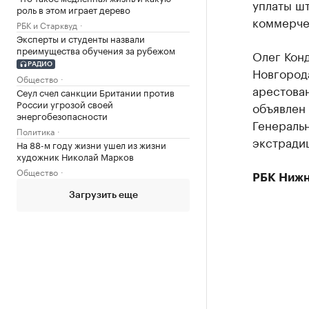
уплаты ш
роль в этом играет дерево
коммерче
РБК и Старквуд
Эксперты и студенты назвали
преимущества обучения за рубежом
Олег Кон
РАДИО
Новгорода
Общество
арестован
Сеул счел санкции Британии против
России угрозой своей
объявлен 
энергобезопасности
Генеральн
Политика
экстради
На 88-м году жизни ушел из жизни
художник Николай Марков
Общество
РБК Нижн
Загрузить еще