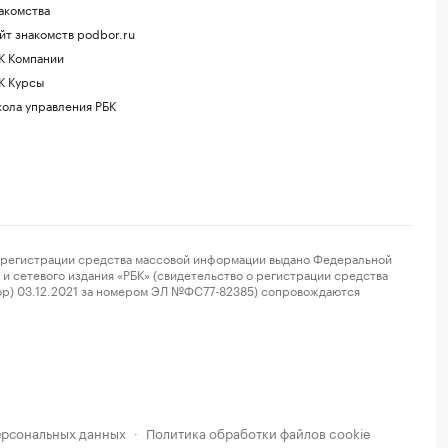
акомства
йт знакомств podbor.ru
К Компании
К Курсы
ола управления РБК
регистрации средства массовой информации выдано Федеральной
и сетевого издания «РБК» (свидетельство о регистрации средства
ор) 03.12.2021 за номером ЭЛ №ФС77-82385) сопровождаются
ерсональных данных
Политика обработки файлов cookie
·