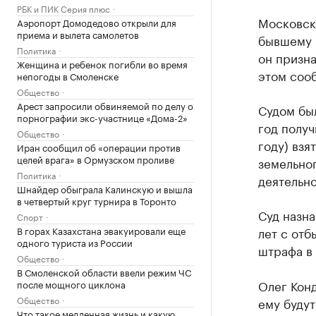
РБК и ПИК Серия плюс
Московск
Аэропорт Домодедово открыли для
приема и вылета самолетов
бывшему 
Политика
он призна
Женщина и ребенок погибли во время
этом соо
непогоды в Смоленске
Общество
Арест запросили обвиняемой по делу о
Судом был
порнографии экс-участнице «Дома-2»
год получ
Общество
году) взя
Иран сообщил об «операции против
целей врага» в Ормузском проливе
земельног
Политика
деятельно
Шнайдер обыграла Калинскую и вышла
в четвертый круг турнира в Торонто
Суд назна
Спорт
В горах Казахстана эвакуировали еще
лет с отб
одного туриста из России
штрафа в
Общество
В Смоленской области ввели режим ЧС
Олег Конд
после мощного циклона
Общество
ему будут
Что такое медленная жизнь и какую