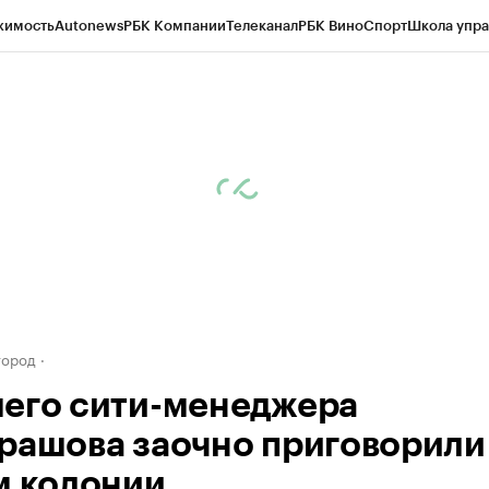
жимость
Autonews
РБК Компании
Телеканал
РБК Вино
Спорт
Школа упра
д
Стиль
Крипто
РБК Бизнес-среда
Дискуссионный клуб
Исследования
К
а контрагентов
Политика
Экономика
Бизнес
Технологии и медиа
Фина
город
его сити-менеджера
рашова заочно приговорили 
м колонии