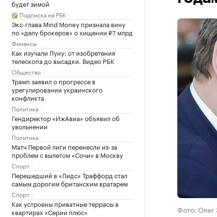
будет зимой
Подписка на РБК
Экс-глава Mind Money признала вину
по «делу брокеров» о хищении ₽7 млрд
Финансы
Как изучали Луну: от изобретения
телескопа до высадки. Видео РБК
Общество
Трамп заявил о прогрессе в
урегулировании украинского
конфликта
Политика
Гендиректор «ИжАвиа» объявил об
увольнении
Политика
Матч Первой лиги перенесли из-за
проблем с вылетом «Сочи» в Москву
Спорт
Перешедший в «Лидс» Траффорд стал
самым дорогим британским вратарем
Спорт
Как устроены приватные террасы в
Фото: Олег 
квартирах «Серии плюс»