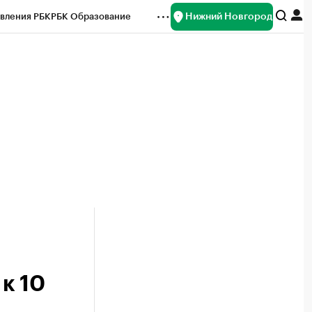
Нижний Новгород
вления РБК
РБК Образование
редитные рейтинги
Франшизы
нсы
Рынок наличной валюты
к 10