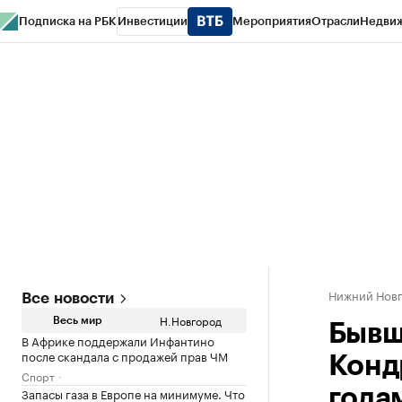
Подписка на РБК
Инвестиции
Мероприятия
Отрасли
Недви
РБК Курсы
РБК Life
Тренды
Визионеры
Национальные проекты
Горо
Газета
Спецпроекты СПб
Конференции СПб
Спецпроекты
Проверк
Нижний Нов
Все новости
Н.Новгород
Весь мир
Бывш
В Африке поддержали Инфантино
после скандала с продажей прав ЧМ
Конд
Спорт
Запасы газа в Европе на минимуме. Что
года