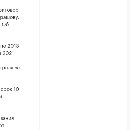
риговор
рашову,
. Об
 по 2013
в 2021
троля за
 срок 10
и
азания
ет