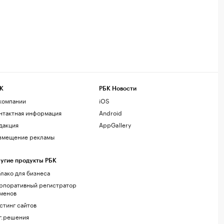
К
РБК Новости
компании
iOS
нтактная информация
Android
дакция
AppGallery
змещение рекламы
угие продукты РБК
лако для бизнеса
рпоративный регистратор
менов
стинг сайтов
г.решения