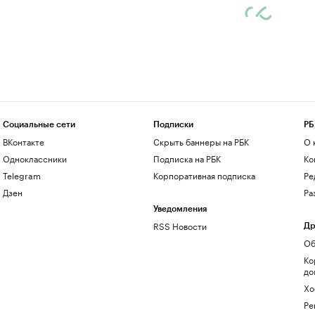
Социальные сети
Подписки
РБ
ВКонтакте
Скрыть баннеры на РБК
О 
Одноклассники
Подписка на РБК
Ко
Telegram
Корпоративная подписка
Ре
Дзен
Ра
Уведомления
RSS Новости
Др
Об
Ко
до
Хо
Ре