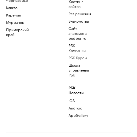
Хостинг
сайтов
Кавказ
Рег.решения
Карелия
Знакомства
Мурманск
Сайт
Приморский
знакомств
край
podbor.ru
РБК
Компании
РБК Курсы
Школа
управления
РБК
РБК
Новости
iOS
Android
AppGallery