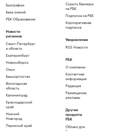
Скрыть баннеры
Биографии
на РБК
База знаний
Подписка на РБК
РБК Образование
Корпоративная
подписка
Новости
регионов
Уведомления
Санкт-Петербург
RSS Новости
и область
Екатеринбург
РБК
Новосибирск
О компании
Омск
Контактная
Башкортостан
информация
Вологодская
Редакция
область
Размещение
Калининград
рекламы
Краснодарский
край
Другие
Нижний
продукты
Новгород
РБК
Пермский край
Облако для
бизнеса