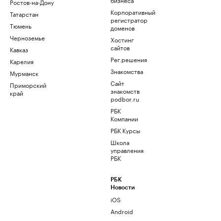
Ростов-на-Дону
Корпоративный
Татарстан
регистратор
Тюмень
доменов
Черноземье
Хостинг
сайтов
Кавказ
Рег.решения
Карелия
Знакомства
Мурманск
Сайт
Приморский
знакомств
край
podbor.ru
РБК
Компании
РБК Курсы
Школа
управления
РБК
РБК
Новости
iOS
Android