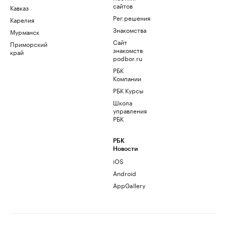
сайтов
Кавказ
Рег.решения
Карелия
Знакомства
Мурманск
Сайт
Приморский
знакомств
край
podbor.ru
РБК
Компании
РБК Курсы
Школа
управления
РБК
РБК
Новости
iOS
Android
AppGallery