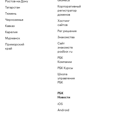
Ростов-на-Дону
Корпоративный
Татарстан
регистратор
Тюмень
доменов
Черноземье
Хостинг
сайтов
Кавказ
Рег.решения
Карелия
Знакомства
Мурманск
Сайт
Приморский
знакомств
край
podbor.ru
РБК
Компании
РБК Курсы
Школа
управления
РБК
РБК
Новости
iOS
Android