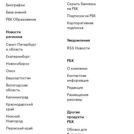
Скрыть баннеры
Биографии
на РБК
База знаний
Подписка на РБК
РБК Образование
Корпоративная
подписка
Новости
регионов
Уведомления
Санкт-Петербург
RSS Новости
и область
Екатеринбург
РБК
Новосибирск
О компании
Омск
Контактная
Башкортостан
информация
Вологодская
Редакция
область
Размещение
Калининград
рекламы
Краснодарский
край
Другие
Нижний
продукты
Новгород
РБК
Пермский край
Облако для
бизнеса