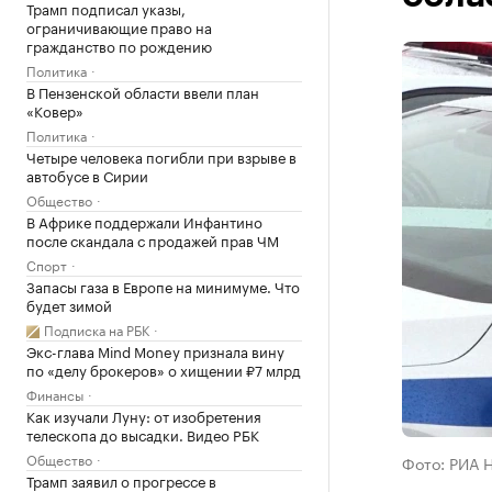
Трамп подписал указы,
ограничивающие право на
гражданство по рождению
Политика
В Пензенской области ввели план
«Ковер»
Политика
Четыре человека погибли при взрыве в
автобусе в Сирии
Общество
В Африке поддержали Инфантино
после скандала с продажей прав ЧМ
Спорт
Запасы газа в Европе на минимуме. Что
будет зимой
Подписка на РБК
Экс-глава Mind Money признала вину
по «делу брокеров» о хищении ₽7 млрд
Финансы
Как изучали Луну: от изобретения
телескопа до высадки. Видео РБК
Общество
Фото: РИА 
Трамп заявил о прогрессе в