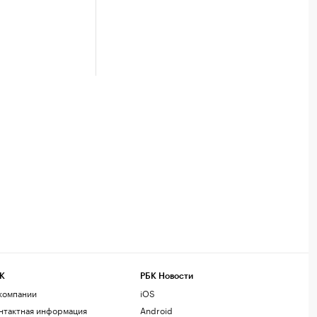
К
РБК Новости
компании
iOS
нтактная информация
Android