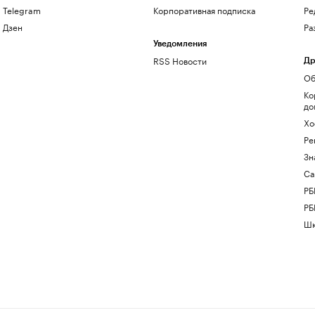
Telegram
Корпоративная подписка
Ре
Дзен
Ра
Уведомления
RSS Новости
Др
Об
Ко
до
Хо
Ре
Зн
Са
РБ
РБ
Шк