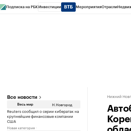
Подписка на РБК
Инвестиции
Мероприятия
Отрасли
Недви
РБК Курсы
РБК Life
Тренды
Визионеры
Национальные проекты
Горо
Газета
Спецпроекты СПб
Конференции СПб
Спецпроекты
Проверк
Нижний Нов
Все новости
Н.Новгород
Весь мир
Авто
Reuters сообщил о серии кибератак на
крупнейшие финансовые компании
Коре
США
Новая категория
обла