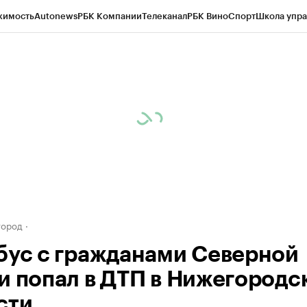
жимость
Autonews
РБК Компании
Телеканал
РБК Вино
Спорт
Школа упра
д
Стиль
Крипто
РБК Бизнес-среда
Дискуссионный клуб
Исследования
К
а контрагентов
Политика
Экономика
Бизнес
Технологии и медиа
Фина
город
бус с гражданами Северной
и попал в ДТП в Нижегородс
сти