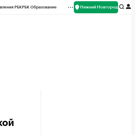
Нижний Новгород
вления РБК
РБК Образование
редитные рейтинги
Франшизы
нсы
Рынок наличной валюты
кой