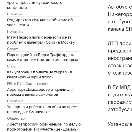
урегулировании украинского
Автобус с
конфликта
Нижегоро
Политика
Гендиректор «ИжАвиа» объявил об
автобусе 
увольнении
канала SH
Политика
Матч Первой лиги перенесли из-за
проблем с вылетом «Сочи» в Москву
ДТП произ
Спорт
предвари
Перешедший в «Лидс» Траффорд стал
иностран
самым дорогим британским вратарем
столкнов
Спорт
столкнове
Как устроены приватные террасы в
квартирах «Серии плюс»
РБК и ПИК Серия плюс
В ГУ МВД 
Аэропорт Домодедово открыли для
водитель 
приема и вылета самолетов
пассажир
Политика
Женщина и ребенок погибли во время
автобуса 
непогоды в Смоленске
Общество
Установле
Арест запросили обвиняемой по делу о
порнографии экс-участнице «Дома-2»