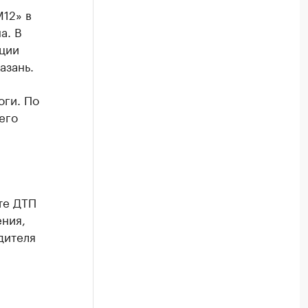
12» в
а. В
ации
азань.
оги. По
его
те ДТП
ния,
дителя