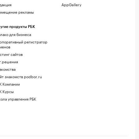
дакция
AppGallery
змещение рекламы
угие продукты РБК
лако для бизнеса
рпоративный регистратор
менов
стинг сайтов
г.решения
акомства
йт знакомств podbor.ru
К Компании
К Курсы
ола управления РБК