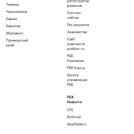
регистратор
Тюмень
доменов
Черноземье
Хостинг
сайтов
Кавказ
Рег.решения
Карелия
Знакомства
Мурманск
Сайт
Приморский
знакомств
край
podbor.ru
РБК
Компании
РБК Курсы
Школа
управления
РБК
РБК
Новости
iOS
Android
AppGallery