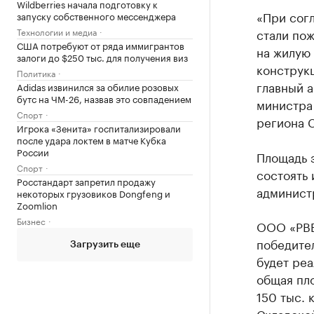
Wildberries начала подготовку к
«При сог
запуску собственного мессенджера
Технологии и медиа
стали пож
США потребуют от ряда иммигрантов
на жилую
залоги до $250 тыс. для получения виз
конструк
Политика
главный 
Adidas извинился за обилие розовых
бутс на ЧМ-26, назвав это совпадением
министра
Спорт
региона 
Игрока «Зенита» госпитализировали
после удара локтем в матче Кубка
России
Площадь з
Спорт
состоять
Росстандарт запретил продажу
админист
некоторых грузовиков Dongfeng и
Zoomlion
Бизнес
ООО «РВБ
победител
Загрузить еще
будет реа
общая пл
150 тыс. 
Складской