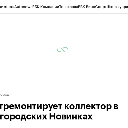
жимость
Autonews
РБК Компании
Телеканал
РБК Вино
Спорт
Школа упра
д
Стиль
Крипто
РБК Бизнес-среда
Дискуссионный клуб
Исследования
К
а контрагентов
Политика
Экономика
Бизнес
Технологии и медиа
Фина
город
тремонтирует коллектор в
городских Новинках