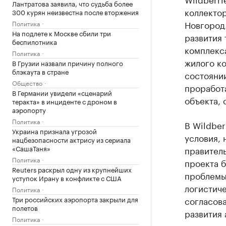
Лантратова заявила, что судьба более
коллекто
300 курян неизвестна после вторжения
Новгород.
Политика
На подлете к Москве сбили три
развития 
беспилотника
комплекс
Политика
жилого к
В Грузии назвали причину полного
блэкаута в стране
состояни
Общество
проработ
В Германии увидели «сценарий
объекта,
теракта» в инциденте с дроном в
аэропорту
Политика
В Wildber
Украина признала угрозой
условия, 
нацбезопасности актрису из сериала
«СашаТаня»
правител
Политика
проекта 
Reuters раскрыл одну из крупнейших
проблемы 
уступок Ирану в конфликте с США
логистич
Политика
Три российских аэропорта закрыли для
согласов
полетов
развития
Политика