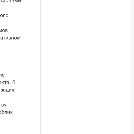
ного
мов
мативном
ие
кта. В
изация
тву
облик