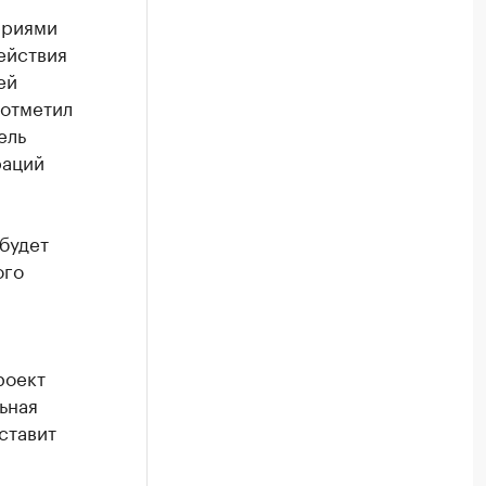
ериями
ействия
ей
 отметил
ель
раций
 будет
ого
роект
ьная
ставит
.