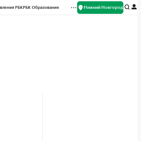
Нижний Новгород
вления РБК
РБК Образование
редитные рейтинги
Франшизы
нсы
Рынок наличной валюты