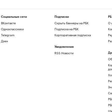
Социальные сети
Подписки
РБ
ВКонтакте
Скрыть баннеры на РБК
О 
Одноклассники
Подписка на РБК
Ко
Telegram
Корпоративная подписка
Ре
Дзен
Ра
Уведомления
RSS Новости
Др
Об
Ко
до
Хо
Ре
Зн
Са
РБ
РБ
Шк