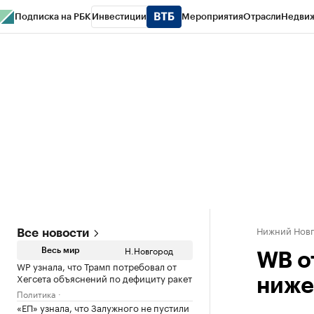
Подписка на РБК
Инвестиции
Мероприятия
Отрасли
Недви
РБК Курсы
РБК Life
Тренды
Визионеры
Национальные проекты
Горо
Газета
Спецпроекты СПб
Конференции СПб
Спецпроекты
Проверк
Нижний Нов
Все новости
Н.Новгород
Весь мир
WB о
WP узнала, что Трамп потребовал от
Хегсета объяснений по дефициту ракет
ниже
Политика
«ЕП» узнала, что Залужного не пустили