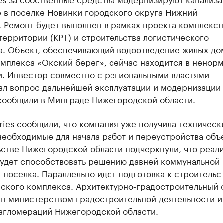
р в поселке Новинки городского округа Нижний
 Ремонт будет выполнен в рамках проекта комплекс
территории (КРТ) и строительства логистического
а. Объект, обеспечивающий водоотведение жилых до
омплекса «Окский берег», сейчас находится в ненор
и. Инвестор совместно с региональными властями
ал вопрос дальнейшей эксплуатации и модернизации
 сообщили в Минграде Нижегородской области.
ries сообщили, что компания уже получила техническ
необходимые для начала работ и переустройства объе
ьстве Нижегородской области подчеркнули, что реал
будет способствовать решению давней коммунальной
поселка. Параллельно идет подготовка к строительс
еского комплекса. Архитектурно‑градостроительный 
ан министерством градостроительной деятельности и
 агломераций Нижегородской области.