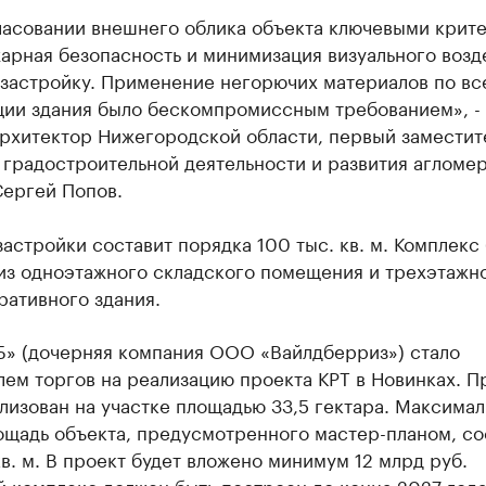
ласовании внешнего облика объекта ключевыми крит
арная безопасность и минимизация визуального возд
 застройку. Применение негорючих материалов по вс
ции здания было бескомпромиссным требованием», -
архитектор Нижегородской области, первый заместит
 градостроительной деятельности и развития агломе
Сергей Попов.
астройки составит порядка 100 тыс. кв. м. Комплекс
 из одноэтажного складского помещения и трехэтажн
ративного здания.
» (дочерняя компания ООО «Вайлдберриз») стало
ем торгов на реализацию проекта КРТ в Новинках. П
лизован на участке площадью 33,5 гектара. Максимал
ощадь объекта, предусмотренного мастер-планом, со
кв. м. В проект будет вложено минимум 12 млрд руб.
 комплекс должен быть построен до конца 2027 года