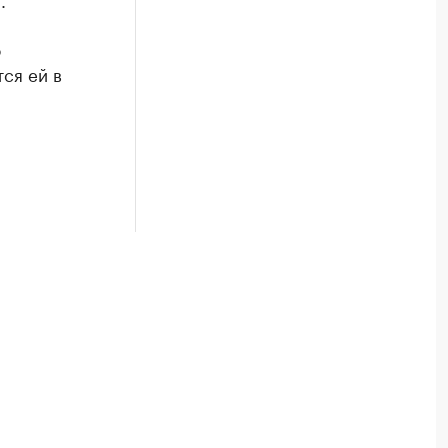
о
ся ей в