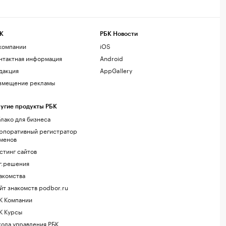
К
РБК Новости
компании
iOS
нтактная информация
Android
дакция
AppGallery
змещение рекламы
угие продукты РБК
лако для бизнеса
рпоративный регистратор
менов
стинг сайтов
г.решения
акомства
йт знакомств podbor.ru
К Компании
К Курсы
ола управления РБК