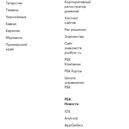
Корпоративный
Татарстан
регистратор
Тюмень
доменов
Черноземье
Хостинг
сайтов
Кавказ
Рег.решения
Карелия
Знакомства
Мурманск
Сайт
Приморский
знакомств
край
podbor.ru
РБК
Компании
РБК Курсы
Школа
управления
РБК
РБК
Новости
iOS
Android
AppGallery