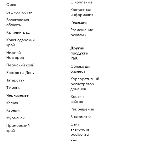
О компании
Омск
Контактная
Башкортостан
информация
Вологодская
Редакция
область
Размещение
Калининград
рекламы
Краснодарский
край
Другие
Нижний
продукты
Новгород
РБК
Пермский край
Облако для
бизнеса
Ростов-на-Дону
Корпоративный
Татарстан
регистратор
Тюмень
доменов
Черноземье
Хостинг
сайтов
Кавказ
Рег.решения
Карелия
Знакомства
Мурманск
Сайт
Приморский
знакомств
край
podbor.ru