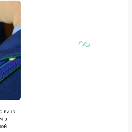
о вице-
м в
ной