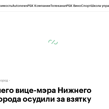
жимость
Autonews
РБК Компании
Телеканал
РБК Вино
Спорт
Школа упра
д
Стиль
Крипто
РБК Бизнес-среда
Дискуссионный клуб
Исследования
К
а контрагентов
Политика
Экономика
Бизнес
Технологии и медиа
Фина
город
его вице-мэра Нижнего
орода осудили за взятку