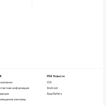
К
РБК Новости
компании
iOS
нтактная информация
Android
дакция
AppGallery
змещение рекламы