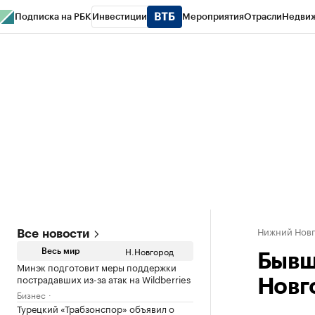
Подписка на РБК
Инвестиции
Мероприятия
Отрасли
Недви
РБК Курсы
РБК Life
Тренды
Визионеры
Национальные проекты
Горо
Газета
Спецпроекты СПб
Конференции СПб
Спецпроекты
Проверк
Нижний Нов
Все новости
Н.Новгород
Весь мир
Бывш
Минэк подготовит меры поддержки
пострадавших из-за атак на Wildberries
Новг
Бизнес
Турецкий «Трабзонспор» объявил о