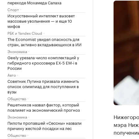
переходе Мохамеда Салаха
Спорт
Искусственный интеллект вызовет
массовые увольнения — и еще 10
мифов
РБК и Yandex Cloud
The Economist увидел опасность для
стран, активно вкладывающихся в ИИ
Экономика
Geely урезала число комплектаций у
гибридного кроссовера EX-5 EM-i в
России
Авто
Советник Путина призвала изменить
список олимпиад для поступления в
вузы
Общество
Решетников назвал фактор, который
повлияет на экономический прогноз
Нижегоро
Экономика
Пилоты пропавшей «Сессны» назвали
мэра Ниж
причину жесткой посадки на лес
получении
Общество