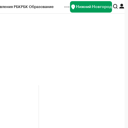
Нижний Новгород
вления РБК
РБК Образование
редитные рейтинги
Франшизы
нсы
Рынок наличной валюты