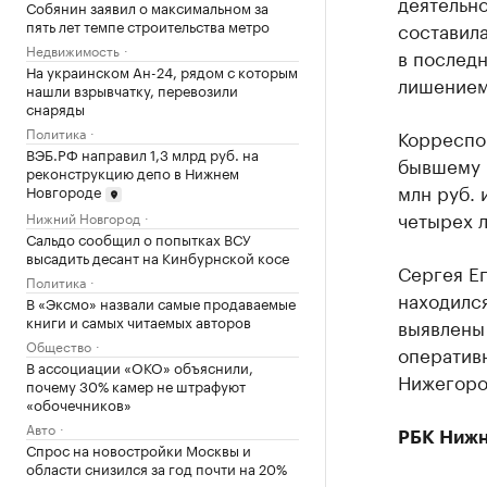
деятельно
Собянин заявил о максимальном за
пять лет темпе строительства метро
составила
Недвижимость
в последн
На украинском Ан-24, рядом с которым
лишением
нашли взрывчатку, перевозили
снаряды
Политика
Корреспо
ВЭБ.РФ направил 1,3 млрд руб. на
бывшему ч
реконструкцию депо в Нижнем
млн руб. 
Новгороде
четырех л
Нижний Новгород
Сальдо сообщил о попытках ВСУ
высадить десант на Кинбурнской косе
Сергея Ег
Политика
находилс
В «Эксмо» назвали самые продаваемые
книги и самых читаемых авторов
выявлены
Общество
оператив
В ассоциации «ОКО» объяснили,
Нижегоро
почему 30% камер не штрафуют
«обочечников»
Авто
РБК Нижн
Спрос на новостройки Москвы и
области снизился за год почти на 20%