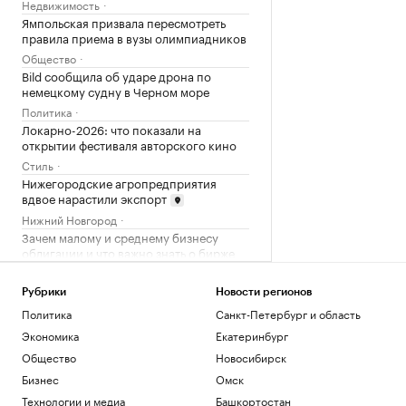
Недвижимость
Ямпольская призвала пересмотреть
правила приема в вузы олимпиадников
Общество
Bild сообщила об ударе дрона по
немецкому судну в Черном море
Политика
Локарно-2026: что показали на
открытии фестиваля авторского кино
Стиль
Нижегородские агропредприятия
вдвое нарастили экспорт
Нижний Новгород
Зачем малому и среднему бизнесу
облигации и что важно знать о бирже
РБК и МСП Банк
Рубрики
Новости регионов
Загрузить еще
Политика
Санкт-Петербург и область
Экономика
Екатеринбург
Общество
Новосибирск
Бизнес
Омск
Технологии и медиа
Башкортостан