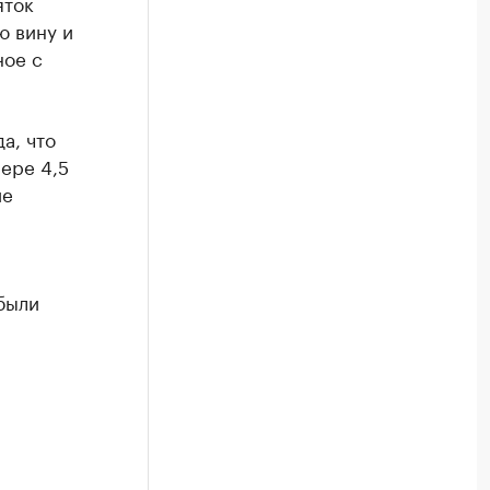
яток
ю вину и
ное с
а, что
ере 4,5
ие
были