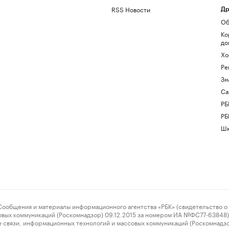
RSS Новости
Др
Об
Ко
до
Хо
Ре
Зн
Са
РБ
РБ
Шк
ения и материалы информационного агентства «РБК» (свидетельство о 
овых коммуникаций (Роскомнадзор) 09.12.2015 за номером ИА №ФС77-63848) 
 связи, информационных технологий и массовых коммуникаций (Роскомнадз