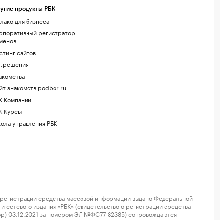
угие продукты РБК
лако для бизнеса
рпоративный регистратор
менов
стинг сайтов
г.решения
акомства
йт знакомств podbor.ru
К Компании
К Курсы
ола управления РБК
регистрации средства массовой информации выдано Федеральной
и сетевого издания «РБК» (свидетельство о регистрации средства
ор) 03.12.2021 за номером ЭЛ №ФС77-82385) сопровождаются