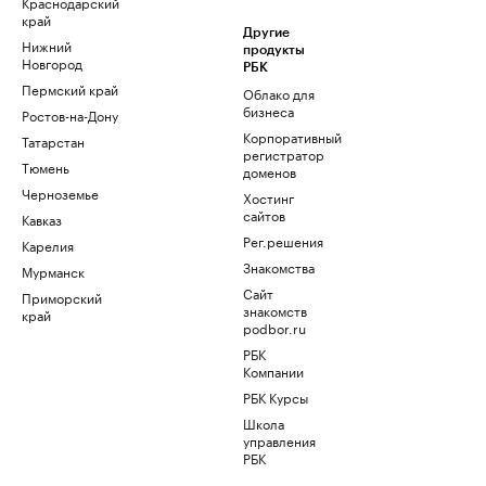
Краснодарский
край
Другие
Нижний
продукты
Новгород
РБК
Пермский край
Облако для
бизнеса
Ростов-на-Дону
Корпоративный
Татарстан
регистратор
Тюмень
доменов
Черноземье
Хостинг
сайтов
Кавказ
Рег.решения
Карелия
Знакомства
Мурманск
Сайт
Приморский
знакомств
край
podbor.ru
РБК
Компании
РБК Курсы
Школа
управления
РБК