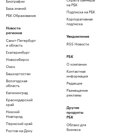
Биографии
на РБК
База знаний
Подписка на РБК
РБК Образование
Корпоративная
подписка
Новости
регионов
Уведомления
Санкт-Петербург
RSS Новости
и область
Екатеринбург
РБК
Новосибирск
О компании
Омск
Контактная
Башкортостан
информация
Вологодская
Редакция
область
Размещение
Калининград
рекламы
Краснодарский
край
Другие
Нижний
продукты
Новгород
РБК
Пермский край
Облако для
бизнеса
Ростов-на-Дону