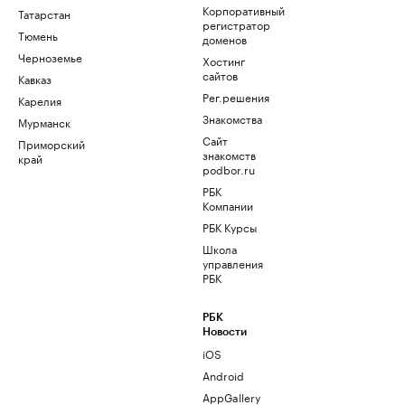
Корпоративный
Татарстан
регистратор
Тюмень
доменов
Черноземье
Хостинг
сайтов
Кавказ
Рег.решения
Карелия
Знакомства
Мурманск
Сайт
Приморский
знакомств
край
podbor.ru
РБК
Компании
РБК Курсы
Школа
управления
РБК
РБК
Новости
iOS
Android
AppGallery