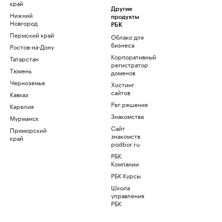
край
Другие
Нижний
продукты
Новгород
РБК
Пермский край
Облако для
бизнеса
Ростов-на-Дону
Корпоративный
Татарстан
регистратор
Тюмень
доменов
Черноземье
Хостинг
сайтов
Кавказ
Рег.решения
Карелия
Знакомства
Мурманск
Сайт
Приморский
знакомств
край
podbor.ru
РБК
Компании
РБК Курсы
Школа
управления
РБК