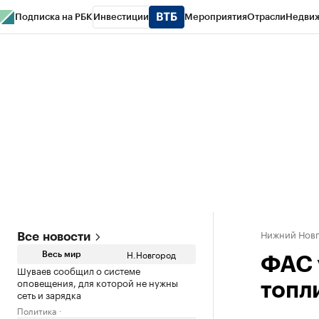
Подписка на РБК
Инвестиции
Мероприятия
Отрасли
Недви
РБК Курсы
РБК Life
Тренды
Визионеры
Национальные проекты
Горо
Газета
Спецпроекты СПб
Конференции СПб
Спецпроекты
Проверк
Нижний Нов
Все новости
Н.Новгород
Весь мир
ФАС 
Шуваев сообщил о системе
оповещения, для которой не нужны
топл
сеть и зарядка
Политика