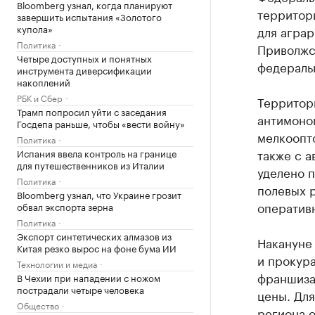
Bloomberg узнал, когда планируют
территори
завершить испытания «Золотого
купола»
для аграр
Политика
Приволжс
Четыре доступных и понятных
федераль
инструмента диверсификации
накоплений
РБК и Сбер
Территор
Трамп попросил уйти с заседания
антимоноп
Госдепа раньше, чтобы «вести войну»
мелкоопто
Политика
также с а
Испания ввела контроль на границе
для путешественников из Италии
уделено 
Политика
полевых 
Bloomberg узнал, что Украине грозит
оператив
обвал экспорта зерна
Политика
Экспорт синтетических алмазов из
Накануне
Китая резко вырос на фоне бума ИИ
и прокура
Технологии и медиа
франшиза
В Чехии при нападении с ножом
пострадали четыре человека
цены. Для
Общество
региона 