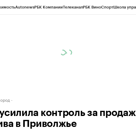
жимость
Autonews
РБК Компании
Телеканал
РБК Вино
Спорт
Школа упра
д
Стиль
Крипто
РБК Бизнес-среда
Дискуссионный клуб
Исследования
К
а контрагентов
Политика
Экономика
Бизнес
Технологии и медиа
Фина
город
усилила контроль за прода
ива в Приволжье