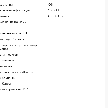
компании
iOS
нтактная информация
Android
дакция
AppGallery
змещение рекламы
угие продукты РБК
лако для бизнеса
рпоративный регистратор
менов
стинг сайтов
г.решения
акомства
йт знакомств podbor.ru
К Компании
К Курсы
ола управления РБК