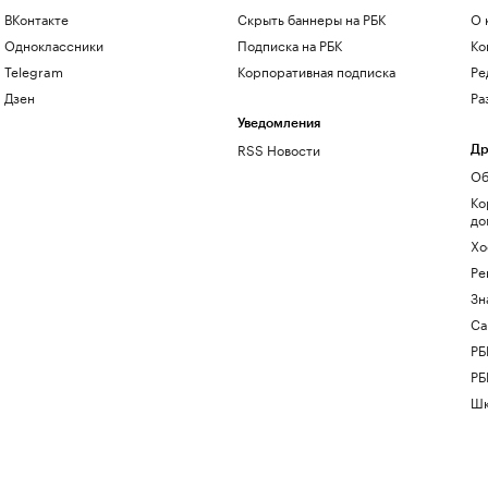
ВКонтакте
Скрыть баннеры на РБК
О 
Одноклассники
Подписка на РБК
Ко
Telegram
Корпоративная подписка
Ре
Дзен
Ра
Уведомления
RSS Новости
Др
Об
Ко
до
Хо
Ре
Зн
Са
РБ
РБ
Шк