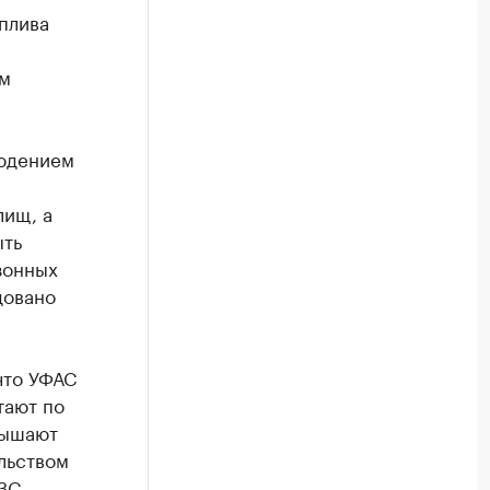
плива
ом
людением
лищ, а
ыть
зонных
довано
что УФАС
тают по
вышают
льством
ЗС