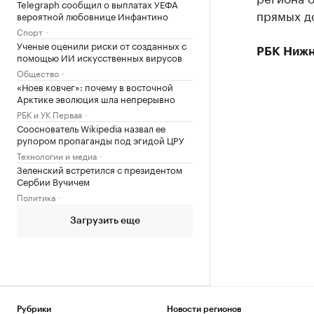
Telegraph сообщил о выплатах УЕФА
прямых до
вероятной любовнице Инфантино
Спорт
Ученые оценили риски от созданных с
РБК Нижн
помощью ИИ искусственных вирусов
Общество
«Ноев ковчег»: почему в восточной
Арктике эволюция шла непрерывно
РБК и УК Первая
Сооснователь Wikipedia назвал ее
рупором пропаганды под эгидой ЦРУ
Технологии и медиа
Зеленский встретился с президентом
Сербии Вучичем
Политика
Загрузить еще
Рубрики
Новости регионов