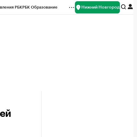
Нижний Новгород
вления РБК
РБК Образование
редитные рейтинги
Франшизы
нсы
Рынок наличной валюты
жей