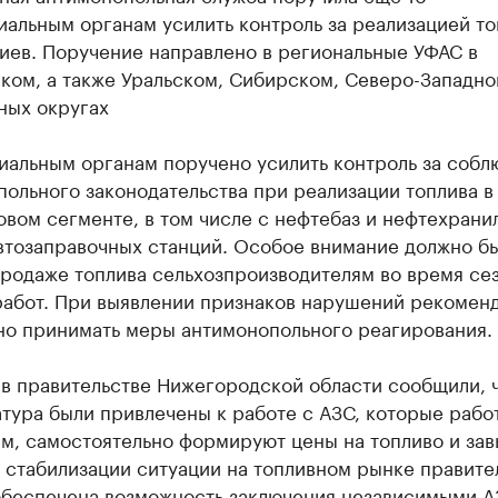
альным органам усилить контроль за реализацией то
иев. Поручение направлено в региональные УФАС в
ком, а также Уральском, Сибирском, Северо-Западн
ных округах
иальным органам поручено усилить контроль за соб
ольного законодательства при реализации топлива в
вом сегменте, в том числе с нефтебаз и нефтехрани
втозаправочных станций. Особое внимание должно б
продаже топлива сельхозпроизводителям во время се
работ. При выявлении признаков нарушений рекомен
но принимать меры антимонопольного реагирования.
 в правительстве Нижегородской области сообщили, 
тура были привлечены к работе с АЗС, которые рабо
м, самостоятельно формируют цены на топливо и за
 стабилизации ситуации на топливном рынке правите
обеспечена возможность заключения независимыми А