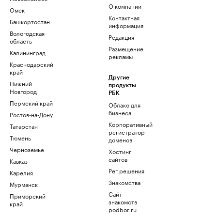
О компании
Омск
Контактная
Башкортостан
информация
Вологодская
Редакция
область
Размещение
Калининград
рекламы
Краснодарский
край
Другие
Нижний
продукты
Новгород
РБК
Пермский край
Облако для
бизнеса
Ростов-на-Дону
Корпоративный
Татарстан
регистратор
Тюмень
доменов
Черноземье
Хостинг
сайтов
Кавказ
Рег.решения
Карелия
Знакомства
Мурманск
Сайт
Приморский
знакомств
край
podbor.ru