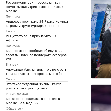
Росфинмониторинг рассказал, как
помог выявить криптомошенников в
Москве
Политика
Андреева проиграла 34-й ракетке мира
в третьем круге турнира в Торонто
Спорт
РПЦ ответила на призыв уйти из
Африки
Политика
Минпромторг сообщил об изучении
властями идей по поддержке селлеров
WB
Бизнес
Александр Усик заявил, что у него есть
«два варианта» для прощального боя
Спорт
Что такое медленная жизнь и какую
роль в этом играет дерево
РБК и Старквуд
Метеоролог рассказала о погоде в
Москве на выходных
Общество