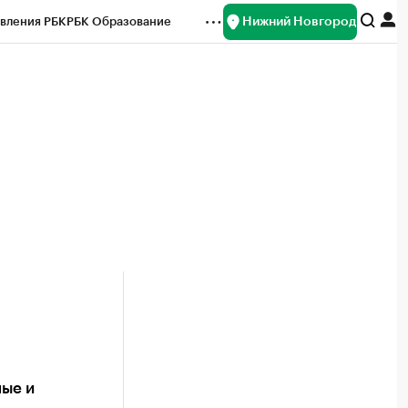
Нижний Новгород
вления РБК
РБК Образование
редитные рейтинги
Франшизы
нсы
Рынок наличной валюты
ые и