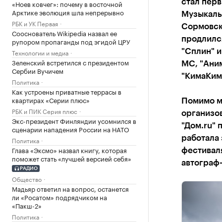
стал пер
«Ноев ковчег»: почему в восточной
Арктике эволюция шла непрерывно
Музыкальн
РБК и УК Первая
Сормовск
Сооснователь Wikipedia назвал ее
продлился
рупором пропаганды под эгидой ЦРУ
"Сплин" и
Технологии и медиа
Зеленский встретился с президентом
MC, "Аним
Сербии Вучичем
"КимаКима
Политика
Как устроены приватные террасы в
квартирах «Серии плюс»
Помимо м
РБК и ПИК Серия плюс
организов
Экс-президент Финляндии усомнился в
"Дом.ru" 
сценарии нападения России на НАТО
работала 
Политика
Глава «Эксмо» назвал книгу, которая
фестиваля
поможет стать «лучшей версией себя»
автограф-
РАДИО
Общество
Мадьяр ответил на вопрос, останется
ли «Росатом» подрядчиком на
«Пакш-2»
Политика