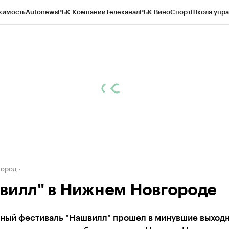
жимость
Autonews
РБК Компании
Телеканал
РБК Вино
Спорт
Школа упра
д
Стиль
Крипто
РБК Бизнес-среда
Дискуссионный клуб
Исследования
К
а контрагентов
Политика
Экономика
Бизнес
Технологии и медиа
Фина
город
вилл" в Нижнем Новгороде
ный фестиваль "Нашвилл" прошел в минувшие выходн