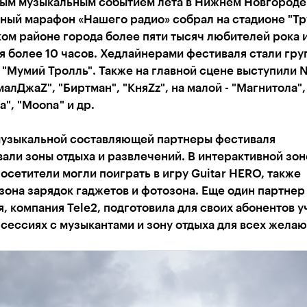
вым музыкальным событием лета в Нижнем Новгороде
ый марафон «Нашего радио» собрал на стадионе "Тру
ом районе города более пяти тысяч любителей рока 
 более 10 часов. Хедлайнерами фестиваля стали гру
 "Мумий Тролль". Также на главной сцене выступили N
алДжаZ", "Биртман", "КняZz", на малой - "Магнитола",
", "Moona" и др.
узыкальной составляющей партнеры фестиваля
али зоны отдыха и развлечений. В интерактивной зон
посетители могли поиграть в игру Guitar HERO, также
зона зарядок гаджетов и фотозона. ​Еще один партнер
, компания Tele2, подготовила для своих абонентов у
сессиях с музыкантами и зону отдыха для всех жела