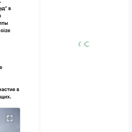
.
д" в
и
ппы
oize
е
частие в
ющих.