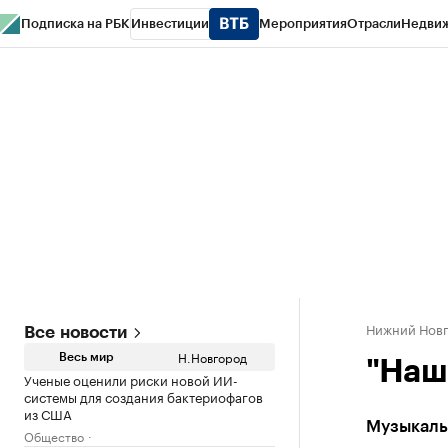
Подписка на РБК
Инвестиции
Мероприятия
Отрасли
Недви
РБК Курсы
РБК Life
Тренды
Визионеры
Национальные проекты
Горо
Газета
Спецпроекты СПб
Конференции СПб
Спецпроекты
Проверк
Нижний Нов
Все новости
Н.Новгород
Весь мир
"Наш
Ученые оценили риски новой ИИ-
системы для создания бактериофагов
из США
Музыкаль
Общество