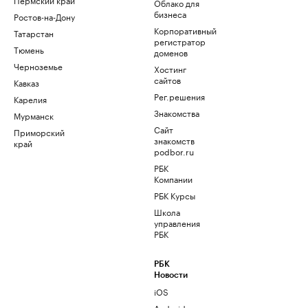
Облако для
бизнеса
Ростов-на-Дону
Корпоративный
Татарстан
регистратор
Тюмень
доменов
Черноземье
Хостинг
сайтов
Кавказ
Рег.решения
Карелия
Знакомства
Мурманск
Сайт
Приморский
знакомств
край
podbor.ru
РБК
Компании
РБК Курсы
Школа
управления
РБК
РБК
Новости
iOS
Android