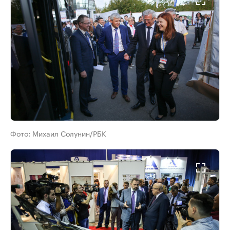
Фото:
Михаил Солунин/РБК