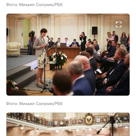
Фото:
Михаил Солунин/РБК
Фото:
Михаил Солунин/РБК