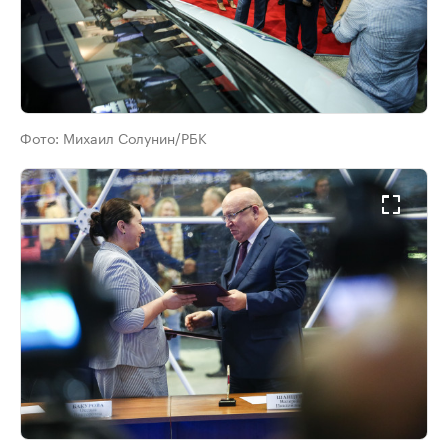
Фото:
Михаил Солунин/РБК