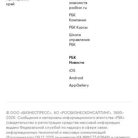
знакомств
край
podbor.ru
РБК
Компании
РБК Курсы
Школа
управления
РБК
РБК
Новости
iOS
Android
AppGallery
© ООО «БИЗНЕСПРЕСС», АО «РОСБИЗНЕСКОНСАЛТИНГ», 1995–
2026. Сообщения и материалы информационного агентства «РБК»
(свидетельство о регистрации средства массовой информации
выдано Федеральной службой по надзору в сфере связи,
информационных технологий и массовых коммуникаций
(Роскомнадзор) 09.12.2015 за номером ИА №ФС77-63848) и сетевого