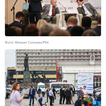
Фото:
Михаил Солунин/РБК