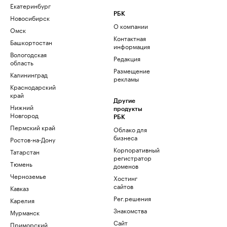
Екатеринбург
РБК
Новосибирск
О компании
Омск
Контактная
Башкортостан
информация
Вологодская
Редакция
область
Размещение
Калининград
рекламы
Краснодарский
край
Другие
Нижний
продукты
Новгород
РБК
Пермский край
Облако для
бизнеса
Ростов-на-Дону
Корпоративный
Татарстан
регистратор
Тюмень
доменов
Черноземье
Хостинг
сайтов
Кавказ
Рег.решения
Карелия
Знакомства
Мурманск
Сайт
Приморский