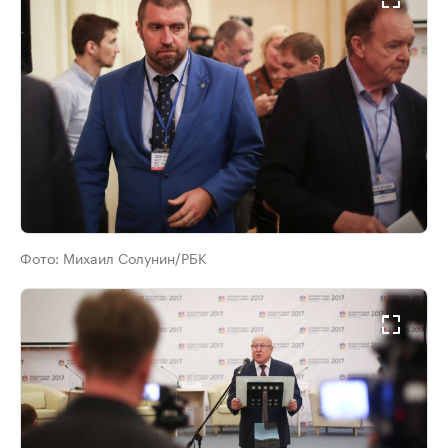
Фото:
Михаил Солунин/РБК