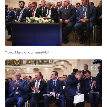
Фото:
Михаил Солунин/РБК