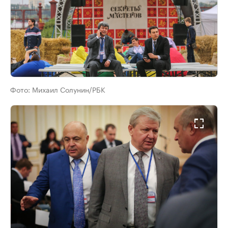
Фото:
Михаил Солунин/РБК