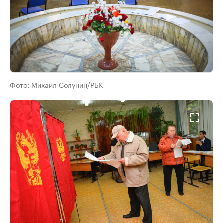
Фото:
Михаил Солунин/РБК