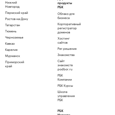
Нижний
продукты
Новгород
РБК
Пермский край
Облако для
бизнеса
Ростов-на-Дону
Корпоративный
Татарстан
регистратор
Тюмень
доменов
Черноземье
Хостинг
сайтов
Кавказ
Рег.решения
Карелия
Знакомства
Мурманск
Сайт
Приморский
знакомств
край
podbor.ru
РБК
Компании
РБК Курсы
Школа
управления
РБК
РБК