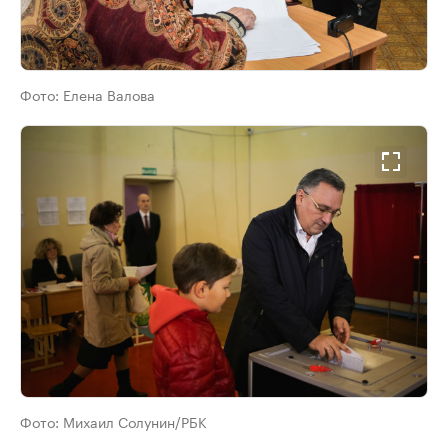
Фото:
Елена Валова
Фото:
Михаил Солунин/РБК