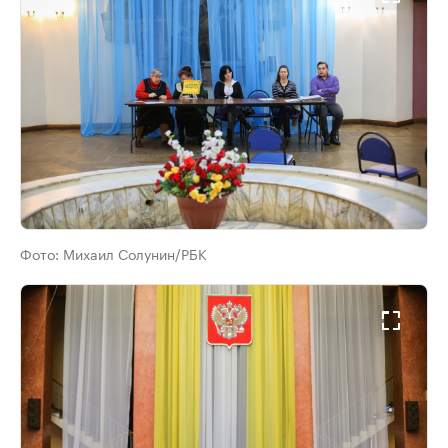
Фото:
Михаил Солунин/РБК