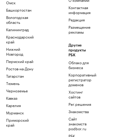
Омск
Контактная
Башкортостан
информация
Вологодская
Редакция
область
Размещение
Калининград
рекламы
Краснодарский
край
Другие
Нижний
продукты
Новгород
РБК
Пермский край
Облако для
бизнеса
Ростов-на-Дону
Корпоративный
Татарстан
регистратор
Тюмень
доменов
Черноземье
Хостинг
сайтов
Кавказ
Рег.решения
Карелия
Знакомства
Мурманск
Сайт
Приморский
знакомств
край
podbor.ru
РБК