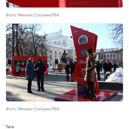
Фото:
Михаил Солунин/РБК
Фото:
Михаил Солунин/РБК
Теги