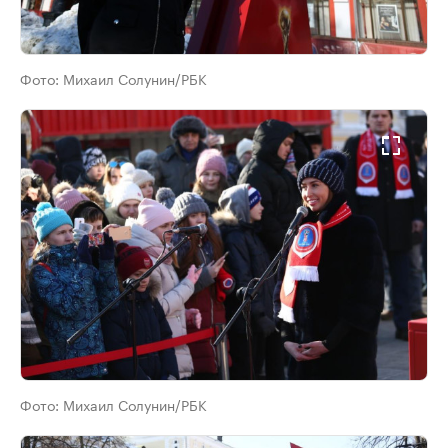
Фото:
Михаил Солунин/РБК
Фото:
Михаил Солунин/РБК