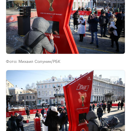
Фото:
Михаил Солунин/РБК