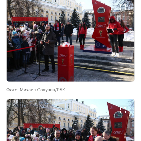
Фото:
Михаил Солунин/РБК