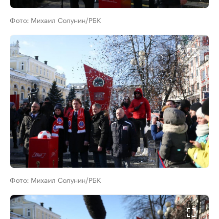
Фото:
Михаил Солунин/РБК
Фото:
Михаил Солунин/РБК