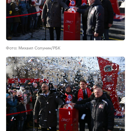
Фото:
Михаил Солунин/РБК