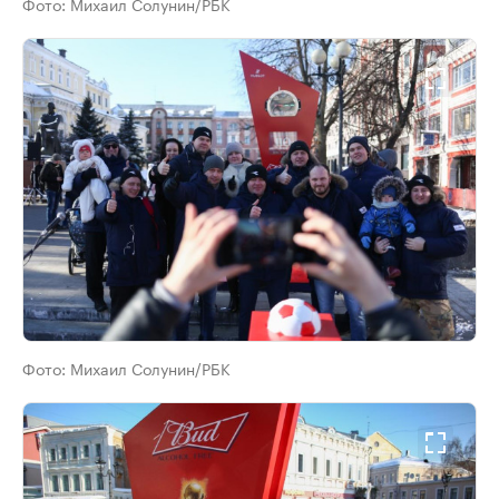
Фото:
Михаил Солунин/РБК
Фото:
Михаил Солунин/РБК