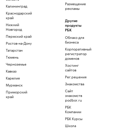
Размещение
Калининград
рекламы
Краснодарский
край
Другие
Нижний
продукты
Новгород
РБК
Пермский край
Облако для
бизнеса
Ростов-на-Дону
Корпоративный
Татарстан
регистратор
Тюмень
доменов
Черноземье
Хостинг
сайтов
Кавказ
Рег.решения
Карелия
Знакомства
Мурманск
Сайт
Приморский
знакомств
край
podbor.ru
РБК
Компании
РБК Курсы
Школа
управления