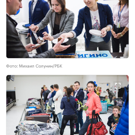
Фото:
Михаил Солунин/РБК