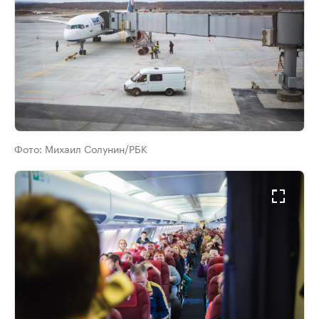
Фото:
Михаил Солунин/РБК