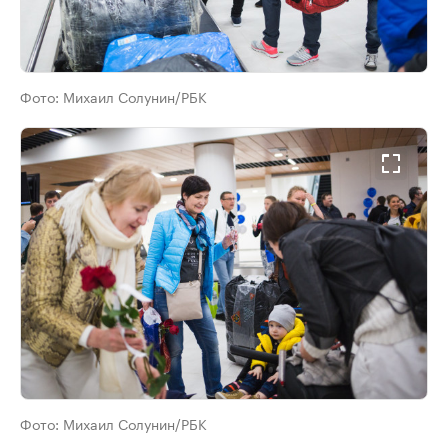
Фото:
Михаил Солунин/РБК
Фото:
Михаил Солунин/РБК