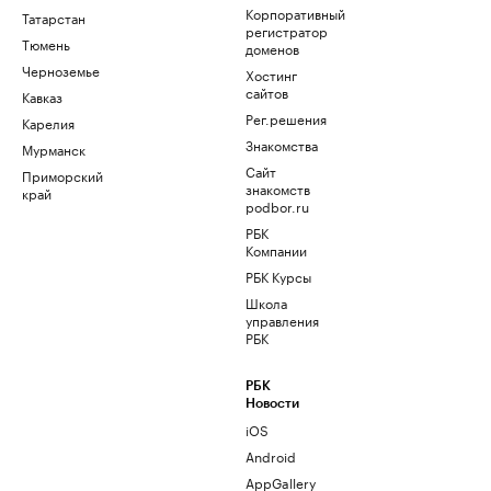
Корпоративный
Татарстан
регистратор
Тюмень
доменов
Черноземье
Хостинг
сайтов
Кавказ
Рег.решения
Карелия
Знакомства
Мурманск
Сайт
Приморский
знакомств
край
podbor.ru
РБК
Компании
РБК Курсы
Школа
управления
РБК
РБК
Новости
iOS
Android
AppGallery