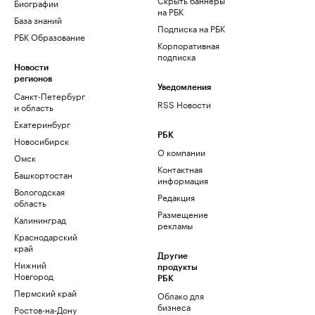
Биографии
на РБК
База знаний
Подписка на РБК
РБК Образование
Корпоративная
подписка
Новости
регионов
Уведомления
Санкт-Петербург
RSS Новости
и область
Екатеринбург
РБК
Новосибирск
О компании
Омск
Контактная
Башкортостан
информация
Вологодская
Редакция
область
Размещение
Калининград
рекламы
Краснодарский
край
Другие
Нижний
продукты
Новгород
РБК
Пермский край
Облако для
бизнеса
Ростов-на-Дону